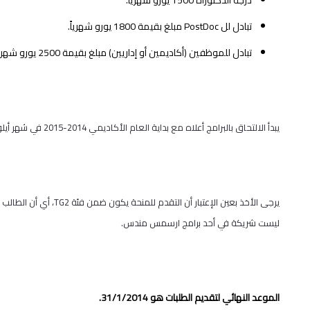
درجة الدكتوراة 1500 يورو شهرياً.
تبادل لل
PostDoc
مبلغ بقيمة 1800 يورو شهرياً.
تبادل للموظفين (أكاديمين أو إداريين) مبلغ بقيمة 2500 يورو شهرياً.
يبدأ الالتحاق بالبرامج أعلاه مع بداية العام الأكاديمي 2014-2015 في شهر أيلول 2014.
يرجى الأخذ بعين الإعتبار أن التقدم للمنحة يكون ضمن فئة
TG2
، أي أن الطال
ليست شريكة في أحد برامج ارسمس مندس.
الموعد النهائي لتقديم الطلبات هو 31/1/2014.