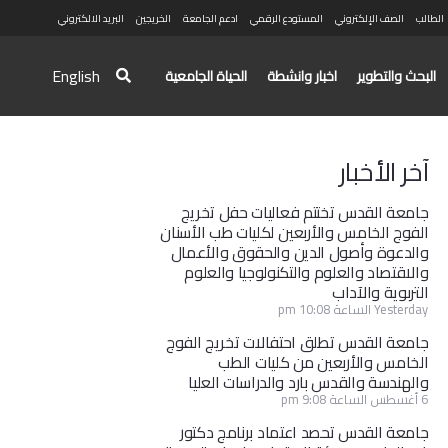
الطالب
الصف الإلكتروني
المستودع الرقمي
ادعم الجامعة
الخريجين
البريد الالكتروني
English
البحث والتطوير
اخبار وانشطة
الحياة الجامعية
آخر الأخبار
جامعة القدس تختتم فعاليات حفل تخريج
الفوج الخامس والأربعين لكليات طب الأسنان
والدعوة وأصول الدين والحقوق والأعمال
والاقتصاد والعلوم والتكنولوجيا والعلوم
التربوية والآداب
Yesterday الساعة 10:08 pm
جامعة القدس تطلق احتفالات تخريج الفوج
الخامس والأربعين من كليات الطب
والهندسة والقدس بارد والدراسات العليا
6 أغسطس الساعة 9:08 pm
جامعة القدس تحصد اعتماد برنامج دكتور