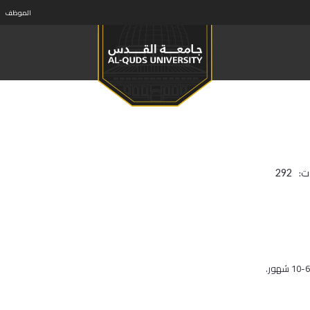
الموظف
ت:
292