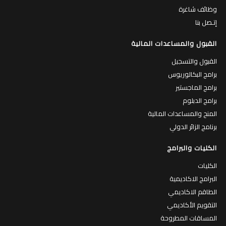
وظائف شاغرة
إتـصل بنا
القبول والمساعدات المالية
القبول والتسجيل
برامج البكالوريوس
برامج الماجستير
برامج الدبلوم
المنح والمساعدات المالية
برنامج الزائر الدولي
الكليات والبرامج
الكليات
البرامج الاكاديمية
الطاقم الاكاديمي
التقويم الأكاديمي
المساقات المطروحة