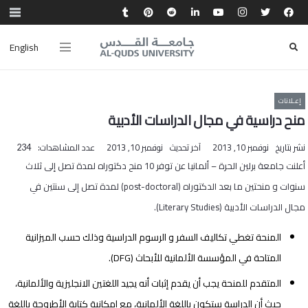
English
إعـلانات
منح دراسية في مجال الدراسات الأدبية
نشر بتاريخ
نوفمبر 10, 2013
آخر تحديث
نوفمبر 10, 2013
عدد المشاهدات:
234
أعلنت جامعة برلين الحرة – ألمانيا عن توفر 10 منح دكتوراه لمدة تصل إلى ثلاث
سنوات و منحتين ما بعد الدكتوراه (
post-doctoral
) لمدة تصل إلى سنتين في
مجال الدراسات الأدبية (
Literary Studies
).
المنحة تغطي تكاليف السفر و الرسوم الدراسية وذلك حسب الميزانية
المتاحة في المؤسسة الألمانية للأبحاث (
DFG
).
المتقدم للمنحة يجب أن يقدم إثبات أنه يجيد اللغتين الانجليزية والألمانية،
حيث أن الدراسة ستكون باللغة الألمانية، مع إمكانية كتابة الأطروحة باللغة