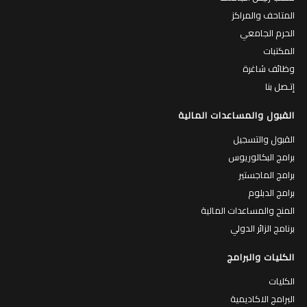
المتاحف والمراكز
الحرم الجامعي
المكتبات
وظائف شاغرة
إتـصل بنا
القبول والمساعدات المالية
القبول والتسجيل
برامج البكالوريوس
برامج الماجستير
برامج الدبلوم
المنح والمساعدات المالية
برنامج الزائر الدولي
الكليات والبرامج
الكليات
البرامج الاكاديمية