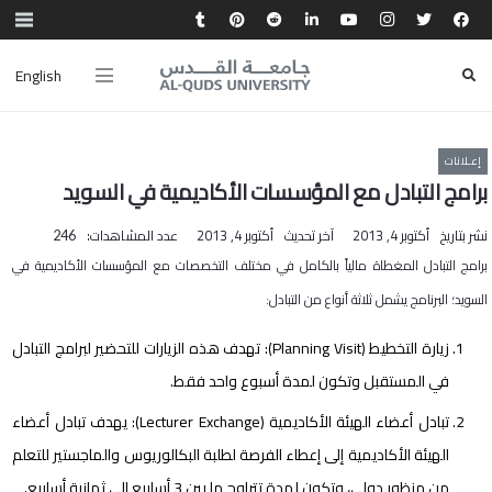
English
إعـلانات
برامج التبادل مع المؤسسات الأكاديمية في السويد
نشر بتاريخ
أكتوبر 4, 2013
آخر تحديث
أكتوبر 4, 2013
عدد المشاهدات:
246
برامج التبادل المغطاة مالياً بالكامل في مختلف التخصصات مع المؤسسات الأكاديمية في
السويد؛ البرنامج يشمل ثلاثة أنواع من التبادل:
زيارة التخطيط (
Planning Visit
): تهدف هذه الزيارات للتحضير لبرامج التبادل
في المستقبل وتكون لمدة أسبوع واحد فقط.
تبادل أعضاء الهيئة الأكاديمية (
Lecturer Exchange
): يهدف تبادل أعضاء
الهيئة الأكاديمية إلى إعطاء الفرصة لطلبة البكالوريوس والماجستير للتعلم
من منظور دولي، وتكون لمدة تتراوح ما بين 3 أسابيع إلى ثمانية أسابيع.