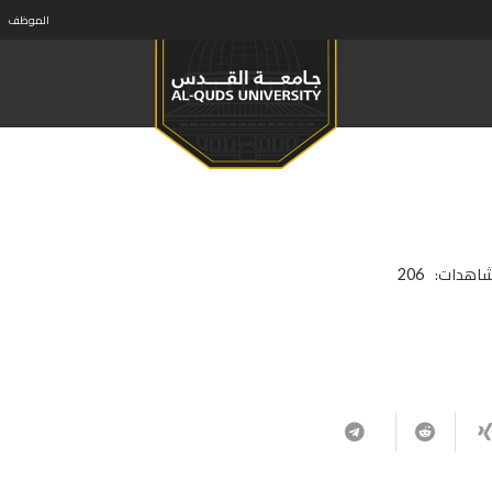
الموظف
شاهدات:
206