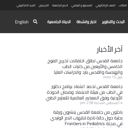
الطالب
الصف الإلكتروني
المستودع الرقمي
ادعم الجامعة
الخريجين
البريد الالكتروني
English
البحث والتطوير
اخبار وانشطة
الحياة الجامعية
آخر الأخبار
جامعة القدس تطلق احتفالات تخريج الفوج
الخامس والأربعين من كليات الطب
والهندسة والقدس بارد والدراسات العليا
قبل 13 mins
جامعة القدس تحصد اعتماد برنامج دكتور
في الطب من هيئة الاعتماد وضمان الجودة
الأردنية وفق المعايير العالمية للتعليم الطبي
4 أغسطس الساعة 2:58 pm
باحثون من جامعة القدس ينشرون ورقة
بحثية حول حالة نادرة لالتهاب الدم الوليدي
في مجلة Frontiers in Pediatrics