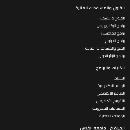
القبول والمساعدات المالية
القبول والتسجيل
برامج البكالوريوس
برامج الماجستير
برامج الدبلوم
المنح والمساعدات المالية
برنامج الزائر الدولي
الكليات والبرامج
الكليات
البرامج الاكاديمية
الطاقم الاكاديمي
التقويم الأكاديمي
المساقات المطروحة
الهواتف الداخلية
الحياة في جامعة القدس