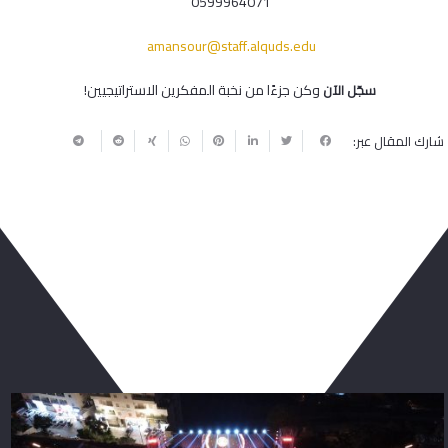
0599964071
amansour@staff.alquds.edu
وكن جزءًا من نخبة المفكرين الاستراتيجيين!
سجّل الآن
شارك المقال عبر:
ربما يعجبك أيضا