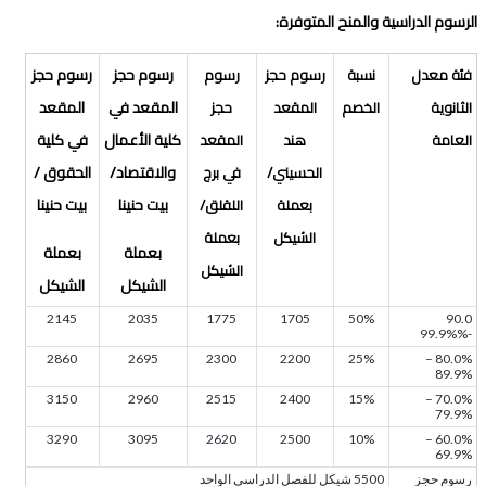
الرسوم الدراسية والمنح المتوفرة:
رسوم حجز
رسوم حجز
فئة معدل
نسبة
رسوم حجز
رسوم
المقعد في
المقعد
الثانوية
الخصم
المقعد
حجز
كلية الأعمال
في كلية
العامة
هند
المقعد
والاقتصاد/
الحقوق /
الحسيني/
في برج
بيت حنينا
بيت حنينا
بعملة
اللقلق/
الشيكل
بعملة
بعملة
بعملة
الشيكل
الشيكل
الشيكل
2145
2035
1775
1705
50%
90.0
-99.9%%
2860
2695
2300
2200
25%
80.0% –
89.9%
3150
2960
2515
2400
15%
70.0% –
79.9%
3290
3095
2620
2500
10%
60.0% –
69.9%
رسوم حجز
5500 شيكل للفصل الدراسي الواحد