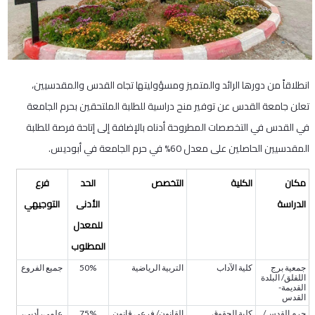
انطلاقاً من دورها الرائد والمتميز ومسؤوليتها تجاه القدس والمقدسيين،
تعلن جامعة القدس عن توفير منح دراسية للطلبة الملتحقين بحرم الجامعة
في القدس في التخصصات المطروحة أدناه بالإضافة إلى إتاحة فرصة للطلبة
المقدسيين الحاصلين على معدل 60% في حرم الجامعة في أبوديس.
مكان
الكلية
التخصص
الحد
فرع
الدراسة
الأدنى
التوجيهي
للمعدل
المطلوب
جمعية برج
كلية الآداب
التربية الرياضية
50%
جميع الفروع
اللقلق/ البلدة
القديمة-
القدس
حرم القدس/
كلية الحقوق
القانون/ فرعي قانون
75%
علمي، أدبي،