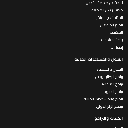
لمحة عن جامعة القدس
مكتب رئيس الجامعة
المتاحف والمراكز
الحرم الجامعي
المكتبات
وظائف شاغرة
إتـصل بنا
القبول والمساعدات المالية
القبول والتسجيل
برامج البكالوريوس
برامج الماجستير
برامج الدبلوم
المنح والمساعدات المالية
برنامج الزائر الدولي
الكليات والبرامج