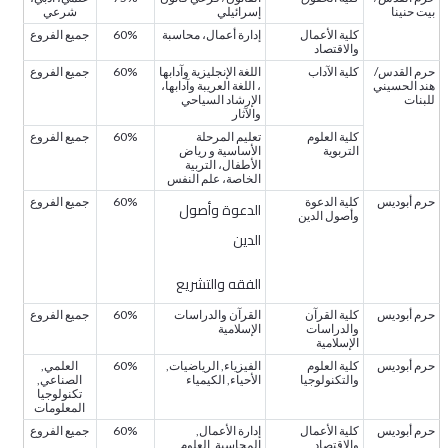
بيت حنينا
إسرائيلي
شرعي
كلية الأعمال
إدارة أعمال، محاسبة
60%
جميع الفروع
والاقتصاد
حرم القدس/
كلية الآداب
اللغة الإنجليزية وآدابها
60%
جميع الفروع
هند الحسيني
، اللغة العريبة وآدابها،
للبنات
الإرشاد السياحي
والآثار
كلية العلوم
تعليم المرحلة
60%
جميع الفروع
التربوية
الأساسية و رياض
الأطفال، التربية
الخاصة، علم النفس
حرم أبوديس
كلية الدعوة
60%
جميع الفروع
الدعوة وأصول
وأصول الدين
الدين
الفقه والتشريع
حرم أبوديس
كلية القرآن
القرآن والدراسات
60%
جميع الفروع
والدراسات
الإسلامية
الإسلامية
حرم أبوديس
كلية العلوم
الفيزياء, الرياضيات,
60%
العلمي,
والتكنولوجيا
الأحياء, الكيمياء
الصناعي,
تكنولوجيا
المعلومات
حرم أبوديس
كلية الأعمال
إدارة الأعمال,
60%
جميع الفروع
والاقتصاد
المحاسبة, العلوم