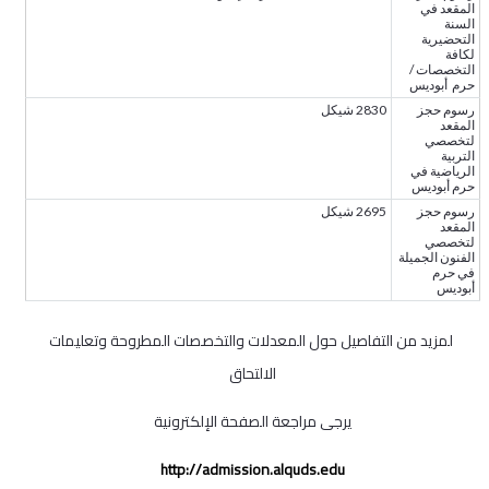
المقعد في
السنة
التحضيرية
لكافة
التخصصات /
حرم أبوديس
رسوم حجز
2830 شيكل
المقعد
لتخصصي
التربية
الرياضية في
حرم أبوديس
رسوم حجز
2695 شيكل
المقعد
لتخصصي
الفنون الجميلة
في حرم
أبوديس
لمزيد من التفاصيل حول المعدلات والتخصصات المطروحة وتعليمات
الالتحاق
يرجى مراجعة الصفحة الإلكترونية
http://admission.alquds.edu