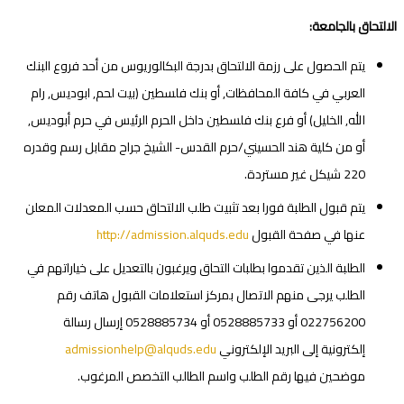
الالتحاق بالجامعة:
يتم الحصول على رزمة الالتحاق بدرجة البكالوريوس من أحد فروع البنك
العربي في كافة المحافظات, أو بنك فلسطين (بيت لحم, ابوديس, رام
الله, الخليل) أو فرع بنك فلسطين داخل الحرم الرئيس في حرم أبوديس,
أو من كلية هند الحسيني/حرم القدس- الشيخ جراح مقابل رسم وقدره
220 شيكل غير مستردة.
يتم قبول الطلبة فورا بعد تثبيت طلب الالتحاق حسب المعدلات المعلن
عنها في صفحة القبول
http://admission.alquds.edu
الطلبة الذين تقدموا بطلبات التحاق ويرغبون بالتعديل على خياراتهم في
الطلب يرجى منهم الاتصال بمركز استعلامات القبول هاتف رقم
022756200 أو 0528885733 أو 0528885734 إرسال رسالة
إلكترونية إلى البريد الإلكتروني
admissionhelp@alquds.edu
موضحين فيها رقم الطلب واسم الطالب التخصص المرغوب.