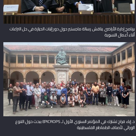
برنامج إدارة الأراضي يناقش رسالة ماجستير حول دور إثبات الحيازة في حل النزاعات
أثناء أعمال التسوية
د. إباء فراح تشارك في المؤتمر السنوي الأول لـ EPICROPS ببحث حول التنوع
الوراثي لأصناف الطماطم الفلسطينية