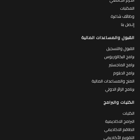
الحرم الجامعي
المكتبات
وظائف شاغرة
إتـصل بنا
القبول والمساعدات المالية
القبول والتسجيل
برامج البكالوريوس
برامج الماجستير
برامج الدبلوم
المنح والمساعدات المالية
برنامج الزائر الدولي
الكليات والبرامج
الكليات
البرامج الاكاديمية
الطاقم الاكاديمي
التقويم الأكاديمي