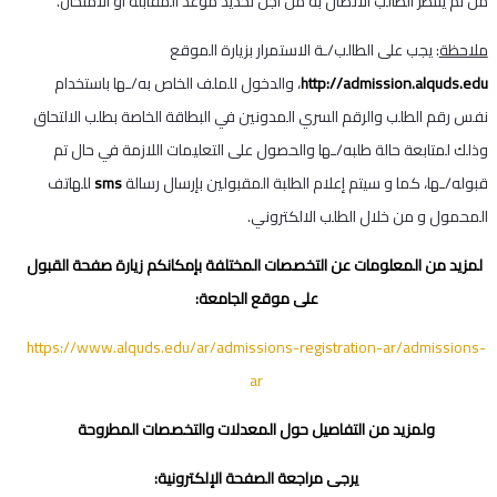
من ثم ينتظر الطالب الاتصال به من أجل تحديد موعد المقابلة أو الامتحان.
ملاحظة
: يجب على الطالب/ـة الاستمرار بزيارة الموقع
http://admission.alquds.edu
، والدخول للملف الخاص به/ـها باستخدام
نفس رقم الطلب والرقم السري المدونين في البطاقة الخاصة بطلب الالتحاق
وذلك لمتابعة حالة طلبه/ـها والحصول على التعليمات اللازمة في حال تم
قبوله/ـها، كما و سيتم إعلام الطلبة المقبولين بإرسال رسالة
sms
للهاتف
المحمول و من خلال الطلب الالكتروني.
لمزيد من المعلومات عن التخصصات المختلفة بإمكانكم زيارة صفحة القبول
على موقع الجامعة:
https://www.alquds.edu/ar/admissions-registration-ar/admissions-
ar
ولمزيد من التفاصيل حول المعدلات والتخصصات المطروحة
يرجى مراجعة الصفحة الإلكترونية: