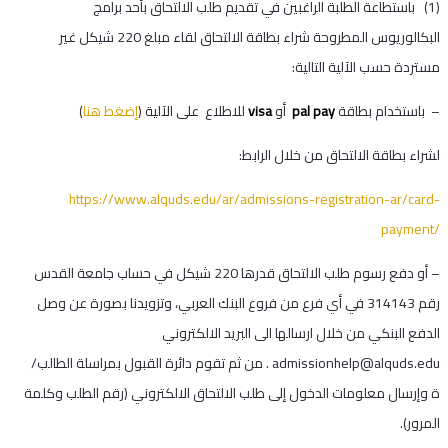
(1) باستطاعة الطلبة الراغبين في تقديم طلب الالتحاق بأحد برامج
البكالوريوس المطروحة شراء بطاقة الالتحاق لقاء مبلغ 220 شيكل غير
مستردة حسب الآلية التالية:
– باستخدام بطاقة
pal pay
أو
visa
للاطلاع على الآلية (
إضغط
هنا
)
لشراء بطاقة الالتحاق من خلال الرابط:
https://www.alquds.edu/ar/admissions-registration-ar/card-
payment/
– أو دفع رسوم طلب الالتحاق قدرها 220 شيكل في حساب جامعة القدس
رقم 314143 في أي فرع من فروع البنك العربي، وتزويدنا بصورة عن وصل
الدفع البنكي من خلال ارسالها الى البريد الالكتروني
admissionhelp@alquds.edu
. من ثم تقوم دائرة القبول بمراسلة الطالب/
ة وإرسال معلومات الدخول إلى طلب الالتحاق الالكتروني (رقم الطلب وكلمة
المرور).