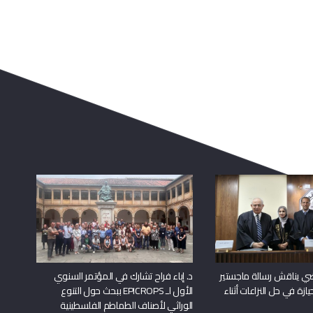
راضي يناقش رسالة ماجستير
د. إباء فراح تشارك في المؤتمر السنوي
يازة في حل النزاعات أثناء
الأول لـ EPICROPS ببحث حول التنوع
الوراثي لأصناف الطماطم الفلسطينية