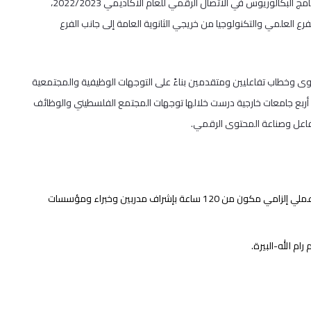
يعلن معهد الإعلام العصري في جامعة القدس عن استمرار القبول في برنامج البكالوريوس في الاتصال الرقمي للعام الأكاديمي 2022/2023،
ع العلمي والتكنولوجيا من خريجي الثانوية العامة إلى جانب الفرع
توى وخطاب تفاعليين ومتقدمين بناءً على التوجهات الوظيفية والمجتمعية
 أربع جامعات خارجية درست خلالها توجهات المجتمع الفلسطيني والوظائف
لتفاعل وصناعة المحتوى الرقمي.
يمكن إنجاز البرنامج في ثلاث سنوات، حيث يحتوي على مسار تدريب عملي إلزامي مكون من 120 ساعة بإشراف مدربين وخبراء ومؤسسات
م الله-البيرة.