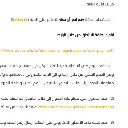
حسب الآلية التالية:
– باستخدام بطاقة
pal pay
أو
visa
للاطلاع على الآلية (
إضغط
هنا
)
لشراء بطاقة الالتحاق من خلال الرابط:
s://www.alquds.edu/ar/admissions-registration-ar/card-payment/
وصل الدفع البنكي من خلال ارسالها الى البريد الالكتروني
lp@alquds.edu
معلومات الدخول إلى طلب الالتحاق الالكتروني (رقم الطلب وكلمة المرور).
(2) بعد الحصول على معلومات الدخول إلى طلب الالتحاق يتم تعبئة طلب الالتحاق الكترونياًمن خلال الرابط
https://admission.alquds.edu/ar/#mentions
، وبعد الانتهاء من تعبئة 
(3) بعد تعبئة طلب الالتحاق الالكتروني على الطالب إرسال رقم الطلب ونسخة عن الوثائق التالية إلى البريد الإلكتروني