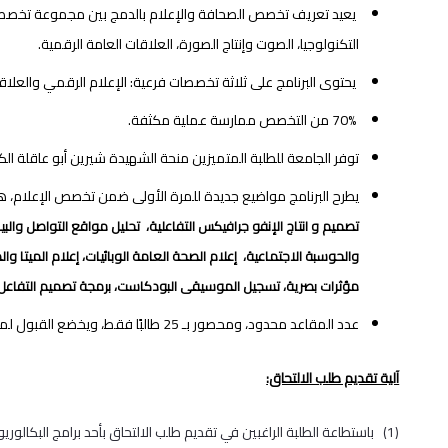
يعيد تعريف تخصص الصحافة والإعلام بالدمج بين مجموعة تخصصات: 
التكنولوجيا، الصوت وإنتاج الصورة، العلاقات العامة الرقمية.
يحتوى البرنامج على ثلاثة تخصصات فرعية: الإعلام الرقمي والعلاقات
70% من التخصص ممارسة عملية مكثفة.
توفر الجامعة للطلبة المتميزين منحة الشهيدة شيرين أبو عاقلة الكاملة، بحيث تغطي 100% من تكا
يطرح البرنامج مواضيع جديدة للمرة الأولى ضمن تخصص الإعلام، 
تصميم و انتاج الإنفو جرافيكس التفاعلية، تحليل مواقع التواصل والب
والحوسبة الاجتماعية، إعلام الصحة العامة الوبائيات، إعلام الميتا وال
مؤثرات بصرية، تسجيل الموسيقى البودكاست، برمجة تصميم التفاعل.
عدد المقاعد محدود، ومحصور بـ 25 طالبًا فقط، ويخضع القبول لمقابلة شخصية.
آلية تقديم طلب الالتحاق: