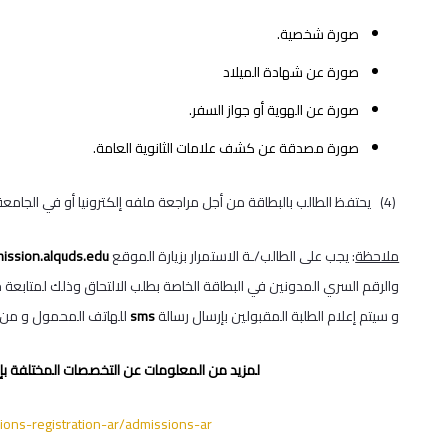
صورة شخصية.
صورة عن شهادة الميلاد
صورة عن الهوية أو جواز السفر.
صورة مصدقة عن كشف علامات الثانوية العامة.
(4) يحتفظ الطالب بالبطاقة من أجل مراجعة ملفه إلكترونيا أو في الجامعة، من ثم ينتظر الطالب الاتصال به من أجل تحديد موعد المقابلة أو الامتحان.
ملاحظة
: يجب على الطالب/ـة الاستمرار بزيارة الموقع
mission.alquds.edu
والرقم السري المدونين في البطاقة الخاصة بطلب الالتحاق وذلك لمتابعة ح
و سيتم إعلام الطلبة المقبولين بإرسال رسالة
sms
للهاتف المحمول و من خ
لمزيد من المعلومات عن التخصصات المختلفة بإ
ons-registration-ar/admissions-ar