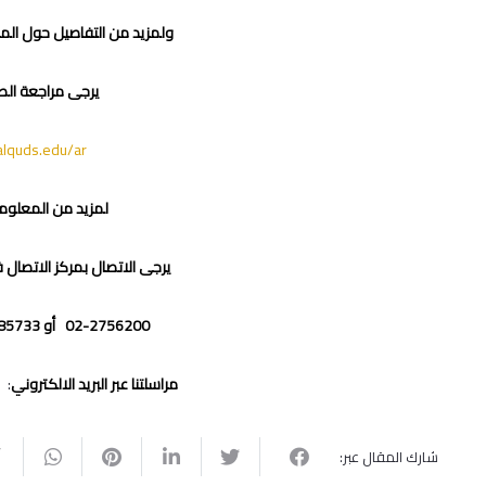
ولمزيد من التفاصيل حول ال
يرجى مراجعة الصف
alquds.edu/ar
لمزيد من المعلوما
يرجى الاتصال بمركز الاتصا
02-2756200 أو 0528885733 أو 0528885734
مراسلتنا عبر البريد الالكتروني
:
u
شارك المقال عبر: