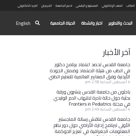
الطالب
الصف الإلكتروني
المستودع الرقمي
ادعم الجامعة
الخريجين
البريد الالكتروني
English
البحث والتطوير
اخبار وانشطة
الحياة الجامعية
آخر الأخبار
جامعة القدس تحصد اعتماد برنامج دكتور
في الطب من هيئة الاعتماد وضمان الجودة
الأردنية وفق المعايير العالمية للتعليم الطبي
4 أغسطس الساعة 2:58 pm
باحثون من جامعة القدس ينشرون ورقة
بحثية حول حالة نادرة لالتهاب الدم الوليدي
في مجلة Frontiers in Pediatrics
4 أغسطس الساعة 2:49 pm
جامعة القدس تناقش رسالة الماجستير
الأولى لبرنامج إدارة الأراضي حول دور نظم
المعلومات الجغرافية في تعزيز الحوكمة