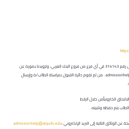
http
– أو دفع رسوم طلب الالتحاق قدرها 220 شيكل في حساب جامعة القدس رقم 314143 في أي فرع من فروع البنك العربي، وتزويدنا بصورة عن
admissionhe
. من ثم تقوم دائرة القبول بمراسلة الطالب/ة وإرسال
الطلب يتم حفظه وتثبيته.
admissionhelp@alquds.edu
: