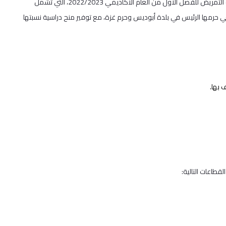
تعلن جامعة القدس عن استمرار القبول في برامج الماجستير في تخصصات التمريض للفصل الأول من العام الأكاديمي 2022/2023، التي تشمل
ي حرمها الرئيس في بلدة أبوديس وحرم غزة، مع توفير منح دراسية نسبتها
 بها.
قطاعات التالية: