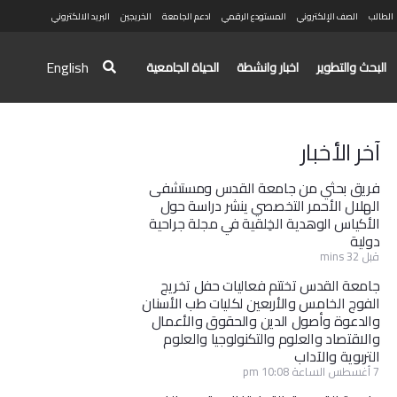
الطالب
الصف الإلكتروني
المستودع الرقمي
ادعم الجامعة
الخريجين
البريد الالكتروني
English
البحث والتطوير
اخبار وانشطة
الحياة الجامعية
آخر الأخبار
فريق بحثي من جامعة القدس ومستشفى
الهلال الأحمر التخصصي ينشر دراسة حول
الأكياس الوهدية الخِلقية في مجلة جراحية
دولية
قبل 32 mins
جامعة القدس تختتم فعاليات حفل تخريج
الفوج الخامس والأربعين لكليات طب الأسنان
والدعوة وأصول الدين والحقوق والأعمال
والاقتصاد والعلوم والتكنولوجيا والعلوم
التربوية والآداب
7 أغسطس الساعة 10:08 pm