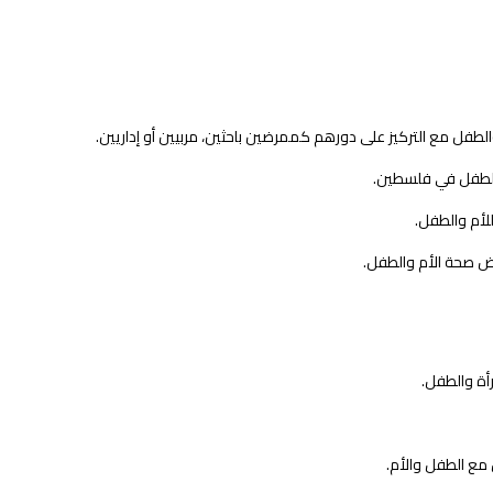
طفل مع التركيز على دورهم كممرضين باحثين، مربيين أو إداريين.
والطفل في فلسطين.
للأم والطفل.
يض صحة الأم والطفل.
رأة والطفل.
ل مع الطفل والأم.