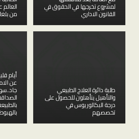
لمشروع تخرجها في الحقوق في
العالم 
القانون الاداري
من بلغار
أيام قل
عن الام
طلبة دائرة العلاج الطبيعي
جاد..سه
والتأهيل يتأهلون للحصول على
الصداقة
درجة البكالوريوس في
بالطبيعة
تخصصهم
بالهبوط