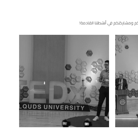
يتكم ومشاركتكم في أنشطتنا القادمة!