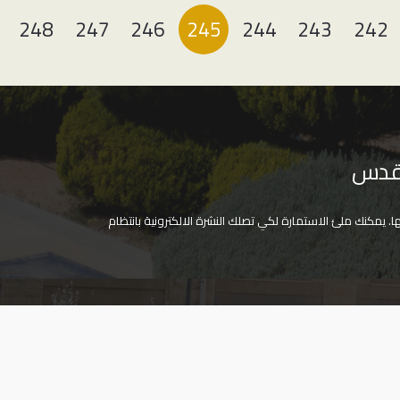
248
247
246
245
244
243
242
القدس
 يمكنك ملئ الاستمارة لكي تصلك النشرة الالكترونية بانتظام