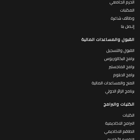
الحرم الجامعي
المكتبات
وظائف شاغرة
إتـصل بنا
القبول والمساعدات المالية
القبول والتسجيل
برامج البكالوريوس
برامج الماجستير
برامج الدبلوم
المنح والمساعدات المالية
برنامج الزائر الدولي
الكليات والبرامج
الكليات
البرامج الاكاديمية
الطاقم الاكاديمي
التقويم الأكاديمي