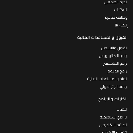
الحرم الجامعي
المكتبات
وظائف شاغرة
إتـصل بنا
القبول والمساعدات المالية
القبول والتسجيل
برامج البكالوريوس
برامج الماجستير
برامج الدبلوم
المنح والمساعدات المالية
برنامج الزائر الدولي
الكليات والبرامج
الكليات
البرامج الاكاديمية
الطاقم الاكاديمي
التقويم الأكاديمي