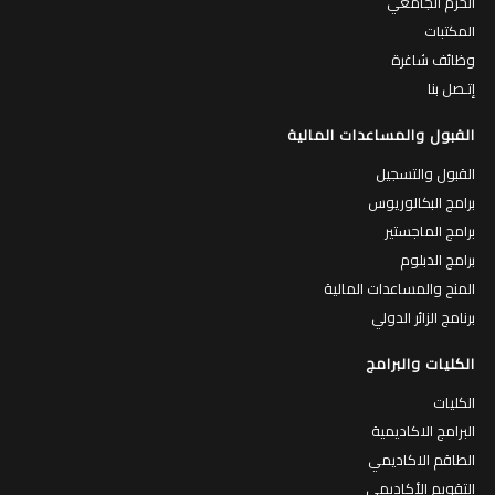
الحرم الجامعي
المكتبات
وظائف شاغرة
إتـصل بنا
القبول والمساعدات المالية
القبول والتسجيل
برامج البكالوريوس
برامج الماجستير
برامج الدبلوم
المنح والمساعدات المالية
برنامج الزائر الدولي
الكليات والبرامج
الكليات
البرامج الاكاديمية
الطاقم الاكاديمي
التقويم الأكاديمي