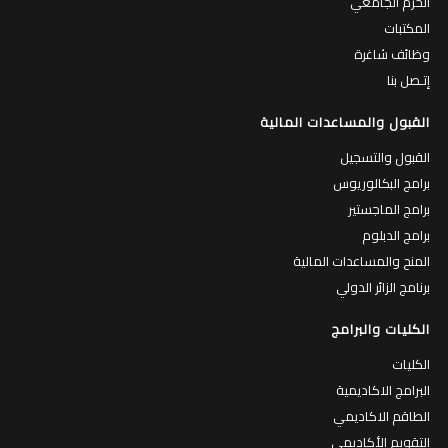
الحرم الجامعي
المكتبات
وظائف شاغرة
إتـصل بنا
القبول والمساعدات المالية
القبول والتسجيل
برامج البكالوريوس
برامج الماجستير
برامج الدبلوم
المنح والمساعدات المالية
برنامج الزائر الدولي
الكليات والبرامج
الكليات
البرامج الاكاديمية
الطاقم الاكاديمي
التقويم الأكاديمي