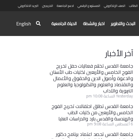
الطالب
الصف الإلكتروني
المستودع الرقمي
ادعم الجامعة
الخريجين
البريد الالكتروني
English
البحث والتطوير
اخبار وانشطة
الحياة الجامعية
آخر الأخبار
جامعة القدس تختتم فعاليات حفل تخريج
الفوج الخامس والأربعين لكليات طب الأسنان
والدعوة وأصول الدين والحقوق والأعمال
والاقتصاد والعلوم والتكنولوجيا والعلوم
التربوية والآداب
Yesterday الساعة 10:08 pm
جامعة القدس تطلق احتفالات تخريج الفوج
الخامس والأربعين من كليات الطب
والهندسة والقدس بارد والدراسات العليا
6 أغسطس الساعة 9:08 pm
جامعة القدس تحصد اعتماد برنامج دكتور