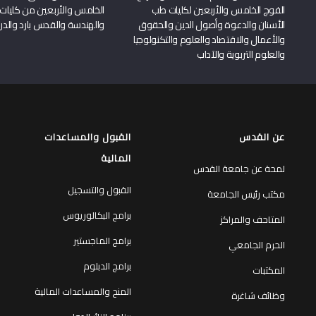
الفوج الخامس والأربعين لكليات طب
الخامس والأربعين من كليات
الأسنان والدعوة وأصول الدين والحقوق
والهندسة والقدس بارد والدرا
والأعمال والاقتصاد والعلوم والتكنولوجيا
والعلوم التربوية والآداب
عن القدس
القبول والمساعدات
المالية
لمحة عن جامعة القدس
القبول والتسجيل
مكتب رئيس الجامعة
برامج البكالوريوس
المتاحف والمراكز
برامج الماجستير
الحرم الجامعي
برامج الدبلوم
المكتبات
المنح والمساعدات المالية
وظائف شاغرة