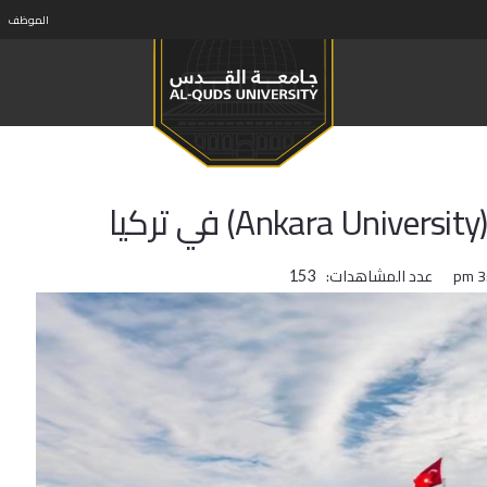
الموظف
عدد المشاهدات:
153