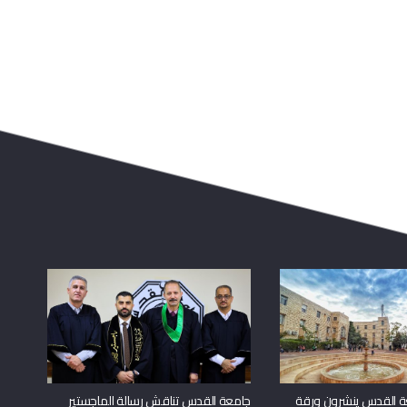
ة القدس ينشرون ورقة
جامعة القدس تناقش رسالة الماجستير