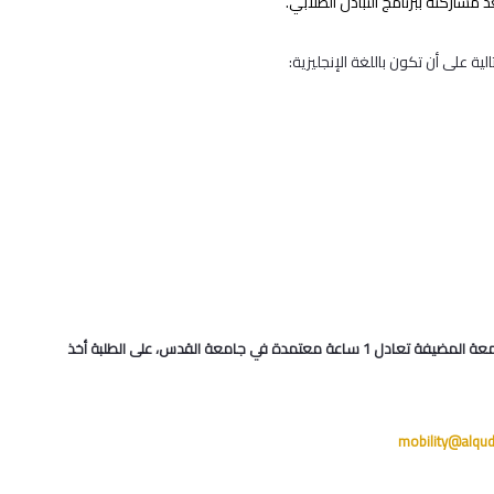
شاركته ببرنامج التبادل الطلابي.
لية على أن تكون باللغة الإنجليزية:
ملاحظة: الرجاء العلم أن كل 2 ساعة حسب النظام الأوروبي (ECTS) في الجامعة المضيفة تعادل 1 ساعة معتمدة في جامعة القدس، على الطلبة أخذ
mobility@alqu