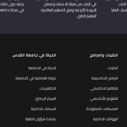
 الطب
في الطب من هيئة الاعتماد وضمان
بحثية حول حالة نا
سات العليا
الجودة الأردنية وفق المعايير العالمية
في مجلة Frontiers in Pediatrics
للتعليم الطبي
الكليات والبرامج
الحياة في جامعة القدس
الكليات
الحياة في الجامعة
البرامج الاكاديمية
جولة افتراضية في الجامعة
الطاقم الاكاديمي
الكافتيريات
التقويم الأكاديمي
المركز الرياضي
المساقات المطروحة
السكنات الداخلية
الهواتف الداخلية
عمادة شؤون الطلبة