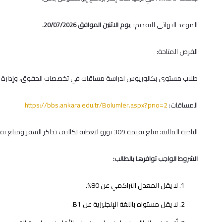
الموعد النهائي للتقديم:
يوم الاثنين الموافق 20/07/2026.
الفرص المتاحة:
طلاب مستوى بكالوريوس لدراسة مساقات في تخصصات الحقوق، وإدارة الأعما
المساقات:
https://bbs.ankara.edu.tr/Bolumler.aspx?pno=2
الناحية المالية: مبلغ بقيمة 309 يورو لتغطية تكاليف تذاكر السفر ومبلغ بقيمة 800 يورو بدل نفقات معيشة للشهر الواحد ولمدة أربع شهور.
الشروط الواجب توافرها بالطالب:
لا يقل المعدل التراكمي عن 80%.
لا يقل مستواه باللغة الإنجليزية عن B1.