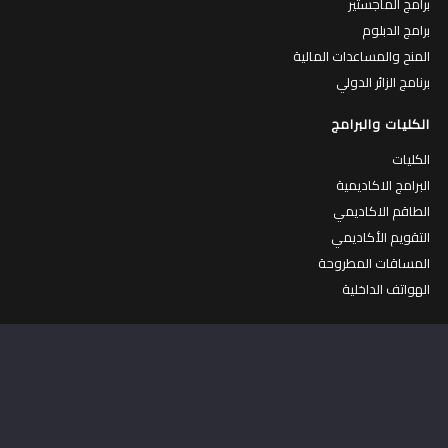
برامج الماجستير
برامج الدبلوم
المنح والمساعدات المالية
برنامج الزائر الدولي
الكليات والبرامج
الكليات
البرامج الاكاديمية
الطاقم الاكاديمي
التقويم الأكاديمي
المساقات المطروحة
الهواتف الداخلية
الحياة في جامعة القدس
الحياة في الجامعة
جولة افتراضية في الجامعة
الكافتيريات
المركز الرياضي