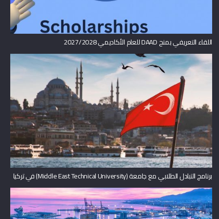
اللقاء التعريفي بمنح DAAD للعام الأكاديمي 2027/2028
برنامج التبادل الطلابي مع جامعة (Middle East Technical University) في تركيا