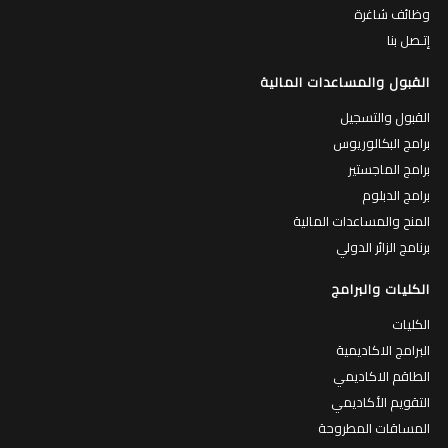
وظائف شاغرة
إتـصل بنا
القبول والمساعدات المالية
القبول والتسجيل
برامج البكالوريوس
برامج الماجستير
برامج الدبلوم
المنح والمساعدات المالية
برنامج الزائر الدولي
الكليات والبرامج
الكليات
البرامج الاكاديمية
الطاقم الاكاديمي
التقويم الأكاديمي
المساقات المطروحة