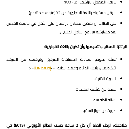
لا يقل المعدل التراكمي عن 80%
لا يقل مستواه باللغة الانجليزية عن B2(متوسط متقدم)
على الطالب ان يقضي فصلين دراسيين على الأقل في جامعة القدس
بعد مشاركته ببرنامج التبادل الطلابي.
الوثائق المطلوب تقديمها وأن تكون باللغة الانجليزية:
تعبئة نموذج معادلة المساقات المرفق وتوقيعه من المرشد
الأكاديمي، رئيس الدائرة وعميد الكلية. >>
<<
إضـغط هـنا
السيرة الذاتية.
نسخة عن كشف العلامات.
رسالة الدافعية.
صورة عن جواز السفر.
ملاحظة: الرجاء العلم أن كل 2 ساعة حسب النظام الأوروبي (
ECTS
)
في