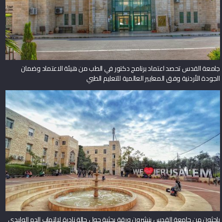
جامعة القدس تحصد اعتماد برنامج دكتور في الطب من هيئة الاعتماد وضمان
الجودة الأردنية وفق المعايير العالمية للتعليم الطبي
باحثون من جامعة القدس ينشرون ورقة بحثية حول حالة نادرة لالتهاب الدم الوليدي