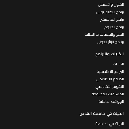
القبول والتسجيل
برامج البكالوريوس
برامج الماجستير
برامج الدبلوم
المنح والمساعدات المالية
برنامج الزائر الدولي
الكليات والبرامج
الكليات
البرامج الاكاديمية
الطاقم الاكاديمي
التقويم الأكاديمي
المساقات المطروحة
الهواتف الداخلية
الحياة في جامعة القدس
الحياة في الجامعة