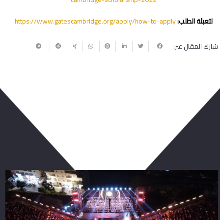
لتعبئة الطلب:
https://www.gatescambridge.org/apply/how-to-apply
شارك المقال عبر:
ربما يعجبك أيضا