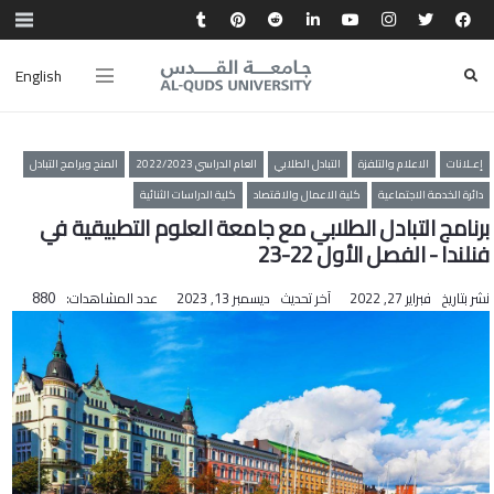
English
إعـلانات
الاعلام والتلفزة
التبادل الطلابي
العام الدراسي 2022/2023
المنح وبرامج التبادل
دائرة الخدمة الاجتماعية
كلية الاعمال والاقتصاد
كلية الدراسات الثنائية
برنامج التبادل الطلابي مع جامعة العلوم التطبيقية في
فنلندا ‎‎- الفصل الأول 22-23
نشر بتاريخ
فبراير 27, 2022
آخر تحديث
ديسمبر 13, 2023
عدد المشاهدات:
880