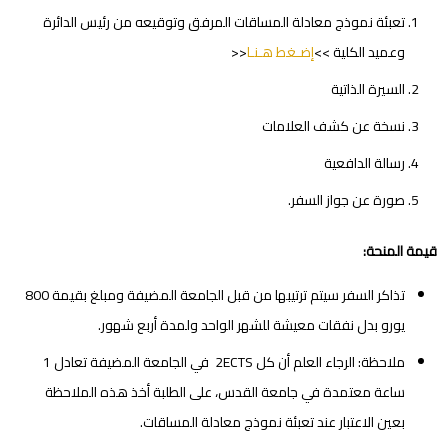
تعبئة نموذج معادلة المساقات المرفق وتوقيعه من رئيس الدائرة
وعميد الكلية >>
إضـغط هـنـا
<<
السيرة الذاتية
نسخة عن كشف العلامات
رسالة الدافعية
صورة عن جواز السفر.
قيمة المنحة:
تذاكر السفر سيتم ترتيبها من قبل الجامعة المضيفة ومبلغ بقيمة 800
يورو بدل نفقات معيشة للشهر الواحد ولمدة أربع شهور.
ملاحظة: الرجاء العلم أن كل 2ECTS في الجامعة المضيفة تعادل 1
ساعة معتمدة في جامعة القدس، على الطلبة أخذ هذه الملاحظة
بعين الاعتبار عند تعبئة نموذج معادلة المساقات.