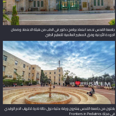
جامعة القدس تحصد اعتماد برنامج دكتور في الطب من هيئة الاعتماد وضمان
الجودة الأردنية وفق المعايير العالمية للتعليم الطبي
باحثون من جامعة القدس ينشرون ورقة بحثية حول حالة نادرة لالتهاب الدم الوليدي
في مجلة Frontiers in Pediatrics