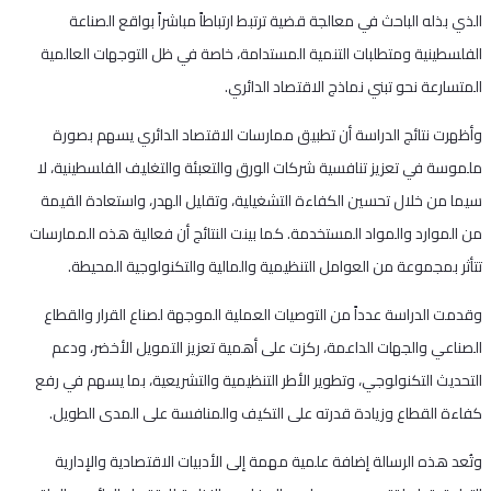
الذي بذله الباحث في معالجة قضية ترتبط ارتباطاً مباشراً بواقع الصناعة
الفلسطينية ومتطلبات التنمية المستدامة، خاصة في ظل التوجهات العالمية
المتسارعة نحو تبني نماذج الاقتصاد الدائري.
وأظهرت نتائج الدراسة أن تطبيق ممارسات الاقتصاد الدائري يسهم بصورة
ملموسة في تعزيز تنافسية شركات الورق والتعبئة والتغليف الفلسطينية، لا
سيما من خلال تحسين الكفاءة التشغيلية، وتقليل الهدر، واستعادة القيمة
من الموارد والمواد المستخدمة. كما بينت النتائج أن فعالية هذه الممارسات
تتأثر بمجموعة من العوامل التنظيمية والمالية والتكنولوجية المحيطة.
وقدمت الدراسة عدداً من التوصيات العملية الموجهة لصناع القرار والقطاع
الصناعي والجهات الداعمة، ركزت على أهمية تعزيز التمويل الأخضر، ودعم
التحديث التكنولوجي، وتطوير الأطر التنظيمية والتشريعية، بما يسهم في رفع
كفاءة القطاع وزيادة قدرته على التكيف والمنافسة على المدى الطويل.
وتُعد هذه الرسالة إضافة علمية مهمة إلى الأدبيات الاقتصادية والإدارية