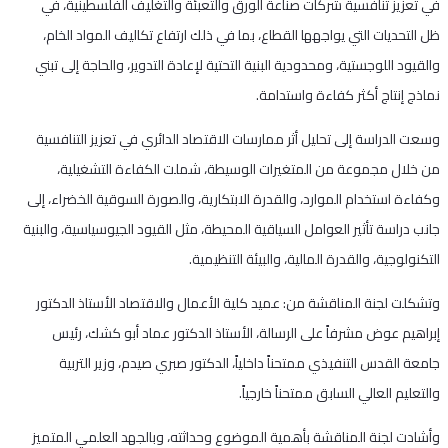
في تعزيز تنافسية شركات صناعة الورق والتعبئة والتغليف الفلسطينية، في
ظل التحديات التي يواجهها القطاع، بما في ذلك ارتفاع تكاليف المواد الخام،
والقيود اللوجستية، ومحدودية البنية التحتية لإعادة التدوير، والحاجة إلى تبني
نماذج إنتاج أكثر كفاءة واستدامة.
وسعت الدراسة إلى تحليل أثر ممارسات الاقتصاد الدائري في تعزيز التنافسية
من خلال مجموعة من المتغيرات الوسيطة، شملت الكفاءة التشغيلية،
وكفاءة استخدام الموارد، والقدرة الابتكارية، والصورة السوقية الخضراء، إلى
جانب دراسة تأثير العوامل السياقية المحيطة، مثل القيود الجيوسياسية، والبنية
التكنولوجية، والقدرة المالية، والبيئة التنظيمية.
وتشكلت لجنة المناقشة من: عميد كلية الأعمال والاقتصاد الأستاذ الدكتور
إبراهيم عوض مشرفاً على الرسالة، الأستاذ الدكتور عماد أبو كشك، رئيس
جامعة القدس التنفيذي ممتحناً داخلياً، الدكتور صبري صيدم، وزير التربية
والتعليم العالي السابق ممتحناً خارجياً.
وأشادت لجنة المناقشة بأهمية الموضوع وحداثته، وبالجهد العلمي المتميز