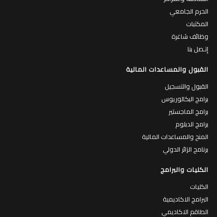
الحرم الجامعي
المكتبات
وظائف شاغرة
إتـصل بنا
القبول والمساعدات المالية
القبول والتسجيل
برامج البكالوريوس
برامج الماجستير
برامج الدبلوم
المنح والمساعدات المالية
برنامج الزائر الدولي
الكليات والبرامج
الكليات
البرامج الاكاديمية
الطاقم الاكاديمي