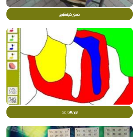
جسور كونِيغْزبرچ
لون الخارطة