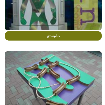
صَمِّمْ شخص