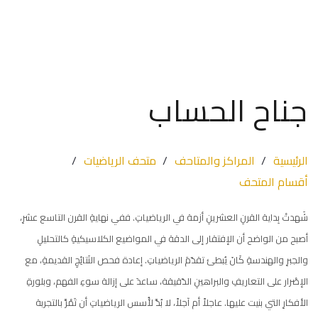
جناح الحساب
الرئيسية
/
المراكز والمتاحف
/
متحف الرياضيات
/
أقسام المتحف
شَهدتْ بِداية القرنِ العشرينِ أزمة في الرياضياتِ. ففي نهايةِ القرن التاسع عشرِ،
أصبح من الواضح أن الإفتقار إلى الدقة في المواضيع الكلاسيكيةِ كالتحليلِ
والجبرِ والهندسةِ كَانَ يُبطئ تقدّمَ الرياضياتِ. إعادة فحص النَتائِجِ القديمةِ، مع
الإصْرار على التعاريفِ والبراهينِ الدّقيقة، ساعدَ على إزالة سوءِ الفهم، وبلورةِ
الأفكارِ التي بنيت عليها. عاجلاً أم آجلاً، لا بُدَّ لأُسس الرياضياتِ أن تَمْرَّ بالتجربة