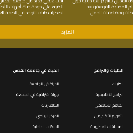
ة القدس ينشر دراسة دولية حول
بحث علمي جديد من جامعة القدس
ام المضادة للفوسفوليبيد
الضوء على جودة حياة أمهات الأط
جلطات ومضاعفات الحمل
اضطراب طيف التوحد في الضفة الغر
المزيد
الكليات والبرامج
الحياة في جامعة القدس
الكليات
الحياة في الجامعة
البرامج الاكاديمية
جولة افتراضية في الجامعة
الطاقم الاكاديمي
الكافتيريات
التقويم الأكاديمي
المركز الرياضي
المساقات المطروحة
السكنات الداخلية