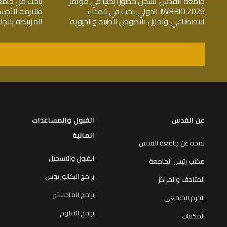
جامعة القدس تسجّل حضوراً بحثياً في مؤتمر
باحث من جامع
IWBBIO 2026 الدولي ببحث في الذكاء
متلازمة الأجس
الاصطناعي وتحليل النصوص الطبية والحيوية
المرتبطة بال
عن القدس
القبول والمساعدات
المالية
لمحة عن جامعة القدس
القبول والتسجيل
مكتب رئيس الجامعة
برامج البكالوريوس
المتاحف والمراكز
برامج الماجستير
الحرم الجامعي
برامج الدبلوم
المكتبات