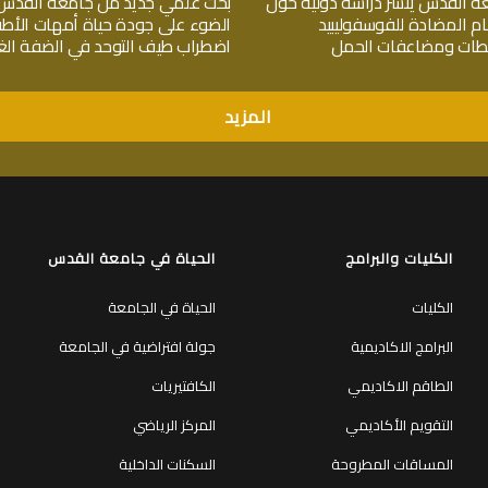
ة القدس ينشر دراسة دولية حول
بحث علمي جديد من جامعة القدس
ام المضادة للفوسفوليبيد
الضوء على جودة حياة أمهات الأط
جلطات ومضاعفات الحمل
اضطراب طيف التوحد في الضفة الغر
المزيد
الكليات والبرامج
الحياة في جامعة القدس
الكليات
الحياة في الجامعة
البرامج الاكاديمية
جولة افتراضية في الجامعة
الطاقم الاكاديمي
الكافتيريات
التقويم الأكاديمي
المركز الرياضي
المساقات المطروحة
السكنات الداخلية