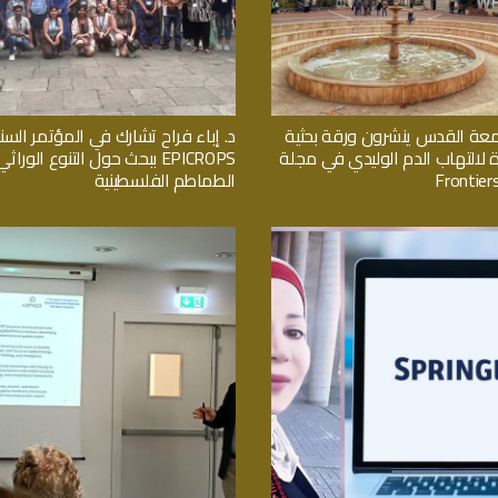
معة القدس ينشرون ورقة بحثية
د. إباء فراح تشارك في المؤتمر السن
ة لالتهاب الدم الوليدي في مجلة
EPICROPS ببحث حول التنوع الور
Frontiers
الطماطم الفلسطينية