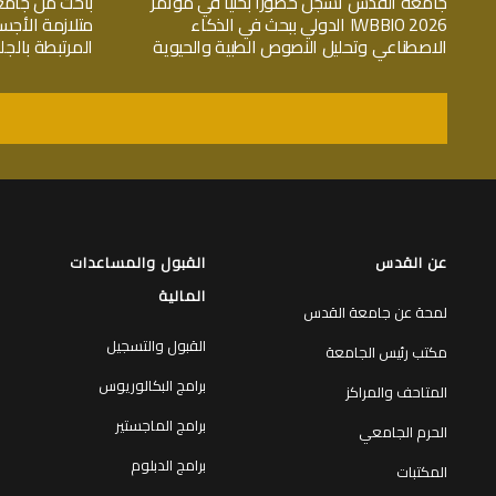
جامعة القدس تسجّل حضوراً بحثياً في مؤتمر
باحث من جامع
IWBBIO 2026 الدولي ببحث في الذكاء
متلازمة الأجس
الاصطناعي وتحليل النصوص الطبية والحيوية
المرتبطة بال
عن القدس
القبول والمساعدات
المالية
لمحة عن جامعة القدس
القبول والتسجيل
مكتب رئيس الجامعة
برامج البكالوريوس
المتاحف والمراكز
برامج الماجستير
الحرم الجامعي
برامج الدبلوم
المكتبات