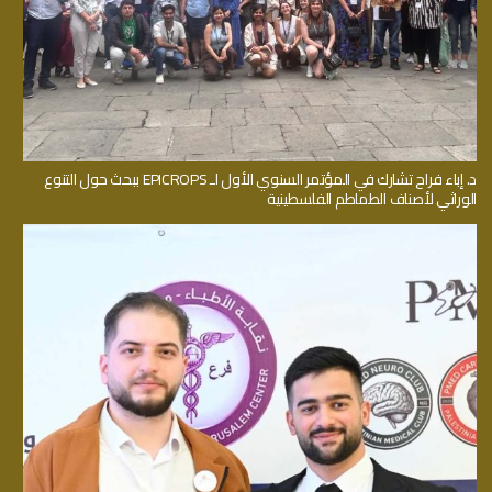
د. إباء فراح تشارك في المؤتمر السنوي الأول لـ EPICROPS ببحث حول التنوع
الوراثي لأصناف الطماطم الفلسطينية