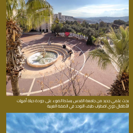
بحث علمي جديد من جامعة القدس يسلط الضوء على جودة حياة أمهات
الأطفال ذوي اضطراب طيف التوحد في الضفة الغربية