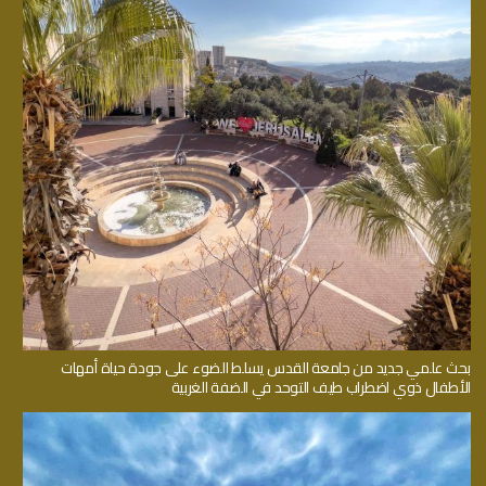
بحث علمي جديد من جامعة القدس يسلط الضوء على جودة حياة أمهات
الأطفال ذوي اضطراب طيف التوحد في الضفة الغربية