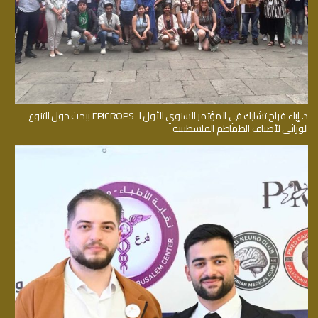
د. إباء فراح تشارك في المؤتمر السنوي الأول لـ EPICROPS ببحث حول التنوع
الوراثي لأصناف الطماطم الفلسطينية