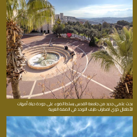
بحث علمي جديد من جامعة القدس يسلط الضوء على جودة حياة أمهات
الأطفال ذوي اضطراب طيف التوحد في الضفة الغربية