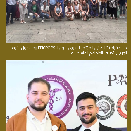
د. إباء فراح تشارك في المؤتمر السنوي الأول لـ EPICROPS ببحث حول التنوع
الوراثي لأصناف الطماطم الفلسطينية