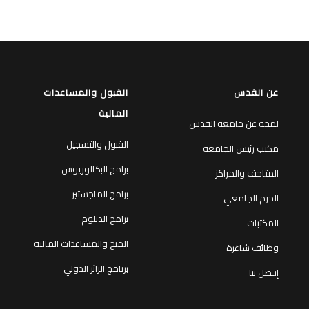
عن القدس
القبول والمساعدات
المالية
لمحة عن جامعة القدس
القبول والتسجيل
مكتب رئيس الجامعة
برامج البكالوريوس
المتاحف والمراكز
برامج الماجستير
الحرم الجامعي
برامج الدبلوم
المكتبات
المنح والمساعدات المالية
وظائف شاغرة
برنامج الزائر الدولي
إتـصل بنا