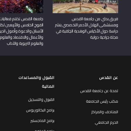
فريق بحثي من جامعة القدس
جامعة القدس تختتم فعاليات
ومستشفى الهلال الأحمر التخصصي ينشر
الفوج الخامس والأربعين لكل
دراسة حول الأكياس الوهدية الخِلقية في
الأسنان والدعوة وأصول الد
مجلة جراحية دولية
والأعمال والاقتصاد والعلوم 
والعلوم التربوية والآداب
عن القدس
القبول والمساعدات
المالية
لمحة عن جامعة القدس
القبول والتسجيل
مكتب رئيس الجامعة
برامج البكالوريوس
المتاحف والمراكز
برامج الماجستير
الحرم الجامعي