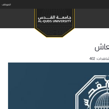
الموظف
نعاش
شاهدات:
402