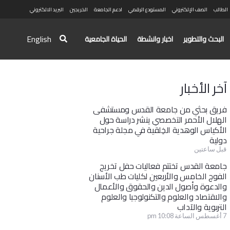
الطالب
الصف الإلكتروني
المستودع الرقمي
ادعم الجامعة
الخريجين
البريد الالكتروني
English
البحث والتطوير
اخبار وانشطة
الحياة الجامعية
آخر الأخبار
فريق بحثي من جامعة القدس ومستشفى
الهلال الأحمر التخصصي ينشر دراسة حول
الأكياس الوهدية الخِلقية في مجلة جراحية
دولية
قبل ساعتين
جامعة القدس تختتم فعاليات حفل تخريج
الفوج الخامس والأربعين لكليات طب الأسنان
والدعوة وأصول الدين والحقوق والأعمال
والاقتصاد والعلوم والتكنولوجيا والعلوم
التربوية والآداب
7 أغسطس الساعة 10:08 pm