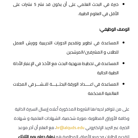
خبرة في البحث العلمي على أن يكون قد نشر 5 نشرات على
الأقل في العلوم الطبية.
الوصف الوظيفي:
المساعدة في تطوير وتقديم الدورات التدريبية وورش العمل
للطلاب و المشرفين/المرشدين
المساعدة في تخطيط منهجية البحث مع الأخذ في الإعتبار الأدلة
الطبية الحالية
المساعدة في اعــــداد الورقة البحثــيـــة للنـشـــر في المجلات
العالمية المحكمة
على من تتوافر لديه/ها الشروط المذكورة أعلاه إرسال السيرة الذاتية
وكافة الأوراق المطلوبة: صورة شخصية، الشهادات العلمية و شهادة
الخبرة عبر البريد الإلكتروني
hr@alquds.edu
، مع العلم أن آخر موعد
لتقديم الطلبات وجميع الأوراق المطلوبة هو
نهاية دوام يوم الثلاثاء