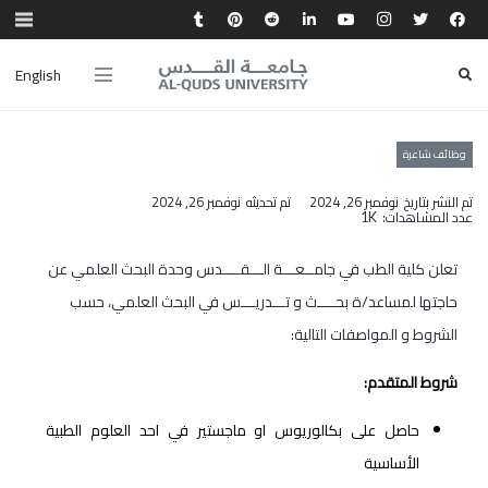
English
وظائف شاعرة
تم النشر بتاريخ
نوفمبر 26, 2024
تم تحديثه
نوفمبر 26, 2024
عدد المشاهدات:
1K
تعلن كلية الطب في جامــعـــة الـــقــــدس وحدة البحث العلمي عن
حاجتها لمساعد/ة بحــــث و تـــدريـــس في البحث العلمي، حسب
الشروط و المواصفات التالية:
شروط المتقدم:
حاصل على بكالوريوس او ماجستير في احد العلوم الطبية
الأساسية