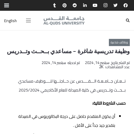
English
وظائف شاعرة
وظيفة تدريسية شاغرة – مساعدي بــحــث وتــدريس
تم النشر بتاريخ
سبتمبر 14, 2024
تم تحديثه
سبتمبر 14, 2024
عدد المشاهدات:
2K
تــعـلن جــامـعـة الـــقــــدس عن حــاجتــها لتــــوظيف مساعدي
بــحــث وتــدريس في كلية الصيدلة للعام الأكاديمي 2025/2024
حسب الشروط التالية:
أن يكون المتقدم حاصل على درجة البكالوريوس في الصيدلة
بتقدير جيد جداً على الأقل .