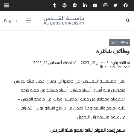
English
وظائف شاعرة
وظائف شاغرة
تم النشر بتاريخ
أغسطس 12, 2023
تم تحديثه
أغسطس 12, 2023
عدد المشاهدات:
1K
تعلن جامــعـــة الــقـــدس عن حاجتها الى تعيين أعضاء هيئة تدريس
متفرغين برتبة أستاذ، أستاذ مشارك، أستاذ مساعد من حملة درجة
الدكتوراه ومحاضر من حملة الماجستير وذلك في جامعة القدس –
كلية العلوم والتكنولوجيا للعمل في برنامج البكالوريوس الأحترافي
في علوم مستحضرات التجميل
سيتم إسناد المهام التالية لعضو هيئة التدريس: