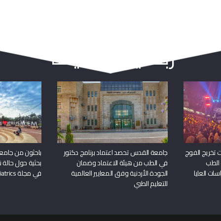
ربما يعجبك أيضا
 تخريج الفوج
جامعة القدس تحصد اعتماد برنامج دكتور
باحثون من جامع
 الطب
في الطب من هيئة الاعتماد وضمان
بحثية حول حالة نا
سات العليا
الجودة الأردنية وفق المعايير العالمية
في مجلة Frontiers in Pediatrics
للتعليم الطبي