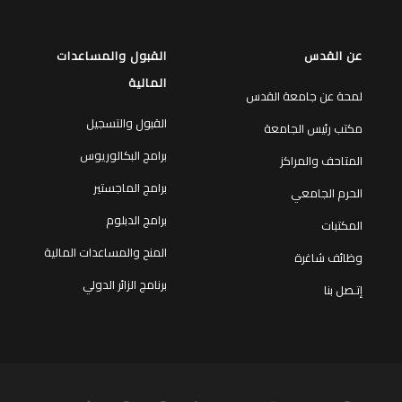
عن القدس
القبول والمساعدات
المالية
لمحة عن جامعة القدس
القبول والتسجيل
مكتب رئيس الجامعة
برامج البكالوريوس
المتاحف والمراكز
برامج الماجستير
الحرم الجامعي
برامج الدبلوم
المكتبات
المنح والمساعدات المالية
وظائف شاغرة
برنامج الزائر الدولي
إتـصل بنا