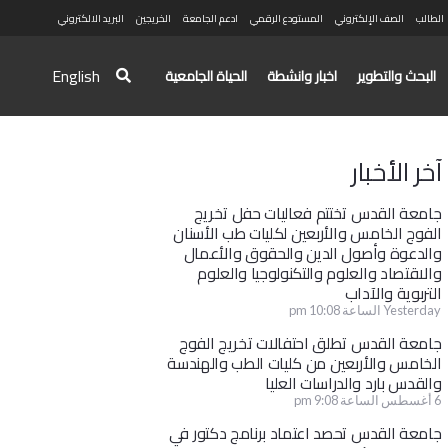
الطالب
الصف الإلكتروني
المستودع الرقمي
ادعم الجامعة
الخريجين
البريد الالكتروني
English
البحث والتطوير
اخبار وانشطة
الحياة الجامعية
آخر الأخبار
جامعة القدس تختتم فعاليات حفل تخريج
الفوج الخامس والأربعين لكليات طب الأسنان
والدعوة وأصول الدين والحقوق والأعمال
والاقتصاد والعلوم والتكنولوجيا والعلوم
التربوية والآداب
Yesterday الساعة 10:08 pm
جامعة القدس تطلق احتفالات تخريج الفوج
الخامس والأربعين من كليات الطب والهندسة
والقدس بارد والدراسات العليا
6 أغسطس الساعة 9:08 pm
جامعة القدس تحصد اعتماد برنامج دكتور في