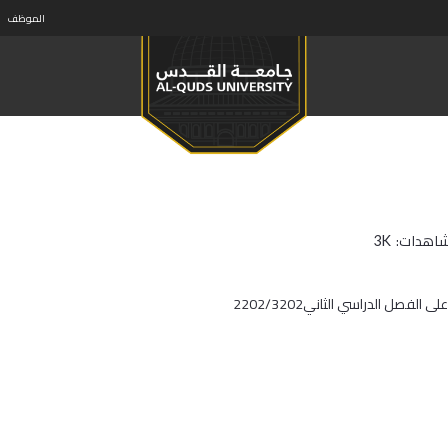
الموظف
شاهدات:
3K
على‭ ‬الفصل‭ ‬الدراسي‭ ‬الثاني‭ ‬2202‭/‬3202‭ ‬