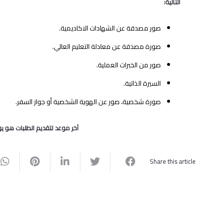
‬التالية‭:‬
صور‭ ‬مصدقة‭ ‬عن‭ ‬الشهادات‭ ‬الاكاديمية‭.‬
صورة‭ ‬مصدقة‭ ‬عن‭ ‬معادلة‭ ‬التعليم‭ ‬العالي‭.‬
صور‭ ‬من‭ ‬الخبرات‭ ‬العملية‭.‬
السيرة‭ ‬الذاتية‭.‬
صورة‭ ‬شخصية،‭ ‬صور‭ ‬عن‭ ‬الهوية‭ ‬الشخصية‭ ‬أو‭ ‬جواز‭ ‬السفر‭.‬
آخر‭ ‬موعد‭ ‬لتقديم‭ ‬الطلبات‭ ‬هو‭ ‬يوم‭ ‬الثلاثاء‭ ‬الموافق‭ ‬1/‬11‭/‬2202
Share this article