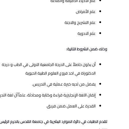
علم‭ ‬الاحياء‭ ‬الدقيقة‭ ‬والمناعة
علم‭ ‬الأمراض
علم‭ ‬التشريح‭ ‬والاجنة
علم‭ ‬الادوية
وذلك‭ ‬ضمن‭ ‬الشروط‭ ‬التالية‭:‬
‬الدكتوراة‭ ‬في‭ ‬احد‭ ‬فروع‭ ‬العلوم‭ ‬الطبية‭ ‬الحيوية
يفضل‭ ‬من‭ ‬لديه‭ ‬خبرة‭ ‬عملية‭ ‬في‭ ‬التدريس‭.‬
إتقان‭ ‬اللغة‭ ‬الإنجليزية‭ ‬قراءة‭ ‬وكتابة‭ ‬ومحادثة،‭ ‬علماً‭ ‬أن‭ ‬لغة‭ ‬التدريس‭ ‬المعمول‭ ‬بها‭ ‬هي‭ ‬اللغة‭ ‬الإنجليزية‭.‬
القدرة‭ ‬على‭ ‬العمل‭ ‬ضمن‭ ‬فريق‭.‬
تقدم‭ ‬الطلبات‭ ‬في‭ ‬دائرة‭ ‬الموارد‭ ‬البشرية‭ ‬في‭ ‬جامعة‭ ‬القدس‭ ‬بالحرم‭ ‬الرئيس‭ ‬في‭ ‬ابوديس‭ ‬او‭ ‬على‭ ‬الايميل‭ ‬