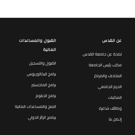
عن القدس
القبول والمساعدات
المالية
لمحة عن جامعة القدس
القبول والتسجيل
مكتب رئيس الجامعة
برامج البكالوريوس
المتاحف والمراكز
برامج الماجستير
الحرم الجامعي
برامج الدبلوم
المكتبات
المنح والمساعدات المالية
وظائف شاغرة
برنامج الزائر الدولي
إتـصل بنا