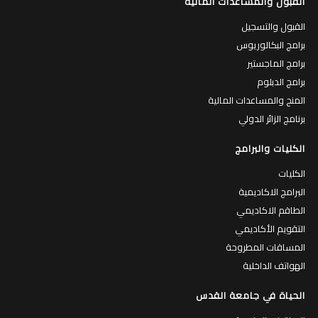
القبول والمساعدات المالية
القبول والتسجيل
برامج البكالوريوس
برامج الماجستير
برامج الدبلوم
المنح والمساعدات المالية
برنامج الزائر الدولي
الكليات والبرامج
الكليات
البرامج الاكاديمية
الطاقم الاكاديمي
التقويم الأكاديمي
المساقات المطروحة
الهواتف الداخلية
الحياة في جامعة القدس