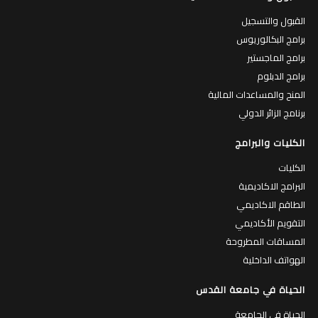
القبول والتسجيل
برامج البكالوريوس
برامج الماجستير
برامج الدبلوم
المنح والمساعدات المالية
برنامج الزائر الدولي
الكليات والبرامج
الكليات
البرامج الاكاديمية
الطاقم الاكاديمي
التقويم الأكاديمي
المساقات المطروحة
الهواتف الداخلية
الحياة في جامعة القدس
الحياة في الجامعة