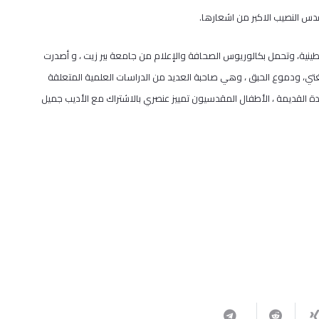
س النصيب الاكبر من اشعارها.
ينية، وتحمل بكالوريوس الصحافة والإعلام من جامعة بير زيت ، و أصدرت
لغتي، ودموع الحبق ، وهي صاحبة العديد من الدراسات العلمية المتعلقة
ضي والحاضر 500 عام، الاستيطان في البلدة القديمة ، الأطفال المقدسيون تمييز عنصري بالاشتراك مع الأديب جميل