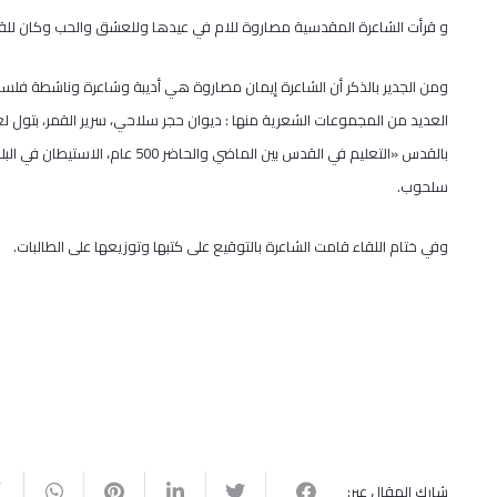
و قرأت الشاعرة المقدسية مصاروة للام في عيدها وللعشق والحب وكان للقد
ومن الجدير بالذكر أن الشاعرة إيمان مصاروة هي أديبة وشاعرة وناشطة فلسط
العديد من المجموعات الشعرية منها : ديوان حجر سلاحي، سرير القمر، بتول 
بالقدس «التعليم في القدس بين الما
سلحوب
.
وفي ختام اللقاء قامت الشاعرة بالتوقيع على كتبها وتوزيعها على الطالبات.
شارك المقال عبر: