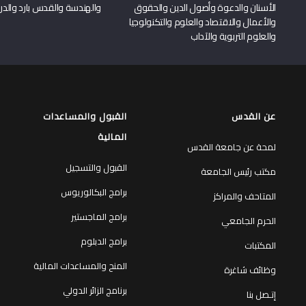
الأسنان والدعوة وأصول الدين والحقوق
والهندسة والقدس بارد والدرا
والأعمال والاقتصاد والعلوم والتكنولوجيا
والعلوم التربوية والآداب
عن القدس
القبول والمساعدات
المالية
لمحة عن جامعة القدس
القبول والتسجيل
مكتب رئيس الجامعة
برامج البكالوريوس
المتاحف والمراكز
برامج الماجستير
الحرم الجامعي
برامج الدبلوم
المكتبات
المنح والمساعدات المالية
وظائف شاغرة
برنامج الزائر الدولي
إتـصل بنا