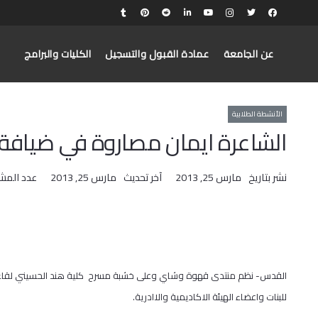
عن الجامعة
عمادة القبول والتسجيل
الكليات والبرامج
الأنشطة الطلابية
الشاعرة ايمان مصاروة في ضيافة 
نشر بتاريخ
مارس 25, 2013
آخر تحديث
مارس 25, 2013
عدد المش
القدس- نظم منتدى قهوة وشاي وعلى خشبة مسرح كلية هند الحسيني لقاء شع
للبنات واعضاء الهيئة الاكاديمية والاادرية.