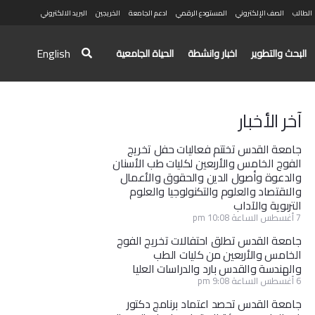
الطالب
الصف الإلكتروني
المستودع الرقمي
ادعم الجامعة
الخريجين
البريد الالكتروني
English
البحث والتطوير
اخبار وانشطة
الحياة الجامعية
آخر الأخبار
جامعة القدس تختتم فعاليات حفل تخريج
الفوج الخامس والأربعين لكليات طب الأسنان
والدعوة وأصول الدين والحقوق والأعمال
والاقتصاد والعلوم والتكنولوجيا والعلوم
التربوية والآداب
7 أغسطس الساعة 10:08 pm
جامعة القدس تطلق احتفالات تخريج الفوج
الخامس والأربعين من كليات الطب
والهندسة والقدس بارد والدراسات العليا
6 أغسطس الساعة 9:08 pm
جامعة القدس تحصد اعتماد برنامج دكتور