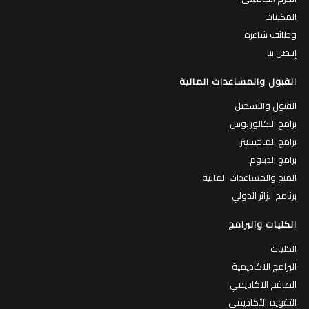
المكتبات
وظائف شاغرة
إتـصل بنا
القبول والمساعدات المالية
القبول والتسجيل
برامج البكالوريوس
برامج الماجستير
برامج الدبلوم
المنح والمساعدات المالية
برنامج الزائر الدولي
الكليات والبرامج
الكليات
البرامج الاكاديمية
الطاقم الاكاديمي
التقويم الأكاديمي