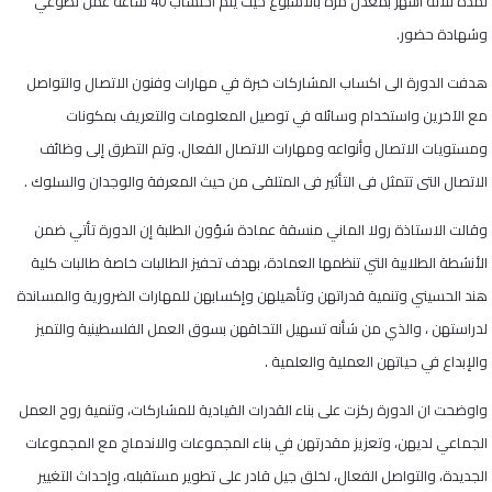
لمدة ثلاثة اشهر بمعدل مرة بالاسبوع حيث يتم احتساب 40 ساعة عمل تطوعي
وشهادة حضور.
هدفت الدورة الى اكساب المشاركات خبرة في مهارات وفنون الاتصال والتواصل
مع الآخرين واستخدام وسائله في توصيل المعلومات والتعريف بمكونات
ومستويات الاتصال وأنواعه ومهارات الاتصال الفعال
.
وتم التطرق إلى وظائف
الاتصال التى تتمثل فى التأثير فى المتلقى من حيث المعرفة والوجدان والسلوك .
وقالت الاستاذة رولا الماني منسقة عمادة شؤون الطلبة إن الدورة تأتي ضمن
الأنشطة الطلابية التي تنظمها العمادة، بهدف تحفيز الطالبات خاصة طالبات كلية
هند الحسيني وتنمية قدراتهن وتأهيلهن وإكسابهن للمهارات الضرورية والمساندة
لدراستهن ، والذي من شأنه تسهيل التحاقهن بسوق العمل الفلسطينية والتميز
والإبداع في حياتهن العملية والعلمية .
واوضحت ان الدورة ركزت على بناء القدرات القيادية للمشاركات، وتنمية روح العمل
الجماعي لديهن، وتعزيز مقدرتهن في بناء المجموعات والاندماج مع المجموعات
الجديدة، والتواصل الفعال، لخلق جيل قادر على تطوير مستقبله، وإحداث التغيير