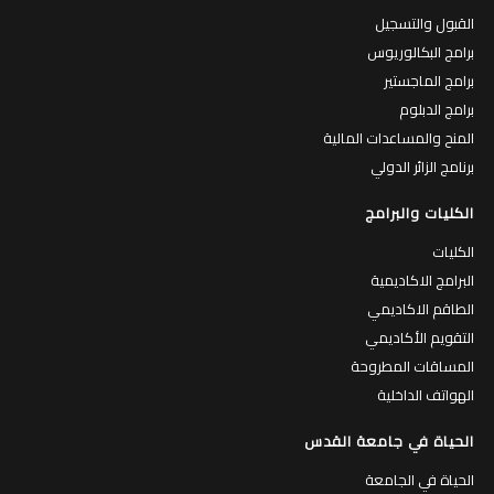
القبول والتسجيل
برامج البكالوريوس
برامج الماجستير
برامج الدبلوم
المنح والمساعدات المالية
برنامج الزائر الدولي
الكليات والبرامج
الكليات
البرامج الاكاديمية
الطاقم الاكاديمي
التقويم الأكاديمي
المساقات المطروحة
الهواتف الداخلية
الحياة في جامعة القدس
الحياة في الجامعة