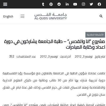
English
الأنشطة الطلابية
مشروع “انا والقدس” – طلبة الجامعة يشاركون في دورة
اعداد وكتابة المبادرات
نشر بتاريخ
نوفمبر 3, 2012
آخر تحديث
نوفمبر 3, 2012
عدد المشاهدات:
352
نظمت عمادة شؤون الطلبة في الجامعة بالتعاون مع مؤسسة رؤيا الفلسطينية
دورة تدريبية شارك بها اكثر من 30 طالب وطالبة من كليتي العلوم الادارية
والاقتصادية وهند الحسيني للبنات في حرم القدس، وذلك قبل عدة ايام في فندق
سان جورج في القدس.
وتناولت الدورة كيفية اعداد وكتابة المبادرات ضمن مشروع "انا والقدس"، ومن