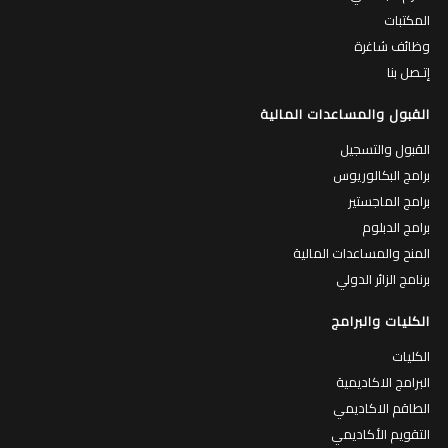
المكتبات
وظائف شاغرة
إتـصل بنا
القبول والمساعدات المالية
القبول والتسجيل
برامج البكالوريوس
برامج الماجستير
برامج الدبلوم
المنح والمساعدات المالية
برنامج الزائر الدولي
الكليات والبرامج
الكليات
البرامج الاكاديمية
الطاقم الاكاديمي
التقويم الأكاديمي