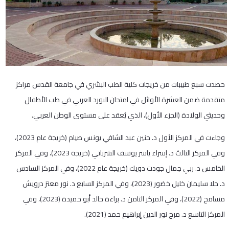
حصدت سبع طبيبات من خريجات كلية الطب البشري في جامعة القدس مراكز
متقدمة ضمن العشرة الأوائل في امتحان البورد العربي في طب الأطفال
وحديثي الولادة (الجزء الأول)، الذي يُعقد على مستوى الوطن العربي.
وجاءت في المركز الأول د. حنين عبد الشافي يونس صيام (خريجة عام 2023)،
وفي المركز الثالث د. إسراء ياسر يوسف الشرباتي (خريجة 2023)، وفي المركز
الخامس د. ربي جمال جودت دويك (خريجة عام 2022)، وفي المركز السادس
د. حلا سليمان خليل خضور (2023)، وفي المركز السابع د. نور معتز درويش
مسامح (2022)، وفي المركز الثامن د. براءة خالد أبو حميدة (2023)، وفي
المركز التاسع د. مرح نور الدين إبراهيم حمد (2021).