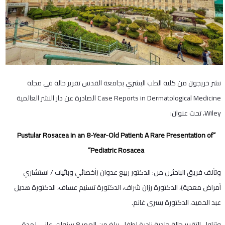
نشر خريجون من كلية الطب البشري بجامعة القدس تقرير حالة في مجلة
Case Reports in Dermatological Medicine الصادرة عن دار النشر العالمية
Wiley، تحت عنوان:
“Pustular Rosacea in an 8-Year-Old Patient: A Rare Presentation of
Pediatric Rosacea”
وتألف فريق الباحثين من: الدكتور ربيع عدوان (أخصائي وبائيات / استشاري
أمراض معدية)، الدكتورة رزان شراف، الدكتورة تسنيم عساف، الدكتورة هديل
عبد الحميد، الدكتورة يسرى غانم.
وتناول التقرير حالة جلدية نادرة لطفل يبلغ من العمر 8 سنوات، عانى لمدة