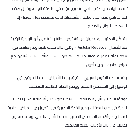
ثلاث سنوات من طفح جلدي متكرر ومؤلم في منطقة الوجه، وخلال هذه
الفترة، راجع عدة أطباء وتلقى تشخيصات أولية متعددة دون التوصل إلى
التشخيص النهائي الصحيح.
وتمكّن الدكتور ربيع عدوان من تشخيص الحالة بدقة على أنها الوردية البثرية
عند الأطفال (Pustular Rosacea)، وهي حالة جلدية نادرة وغير شائعة في
هذه الفئة العمرية، وغالبًا ما يتم تشخيصها بشكل متأخر بسبب تشابهها مع
أمراض جلدية التهابية أخرى.
وقد ساهم التقييم السريري الدقيق وربط الأعراض بالنمط المرضي في
الوصول إلى التشخيص الصحيح ووضع الخطة العلاجية المناسبة.
ووفقًا للباحثين، يأتي هذا العمل ليسلط الضوء على أهمية التفكير بالحالات
النادرة في طب الأطفال، ودور الخبرة السريرية في التمييز بين الأمراض الجلدية
المشابهة، وأهمية التشخيص الدقيق لتجنب التأخير العلاجي، وقيمة تقارير
الحالات في إثراء الأدبيات الطبية العالمية.