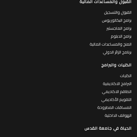
القبول والمساعدات المالية
القبول والتسجيل
برامج البكالوريوس
برامج الماجستير
برامج الدبلوم
المنح والمساعدات المالية
برنامج الزائر الدولي
الكليات والبرامج
الكليات
البرامج الاكاديمية
الطاقم الاكاديمي
التقويم الأكاديمي
المساقات المطروحة
الهواتف الداخلية
الحياة في جامعة القدس