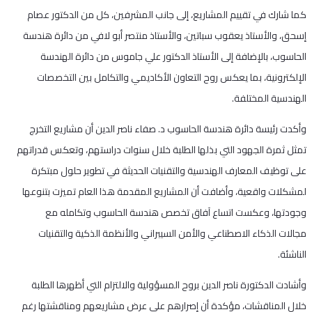
كما شارك في تقييم المشاريع، إلى جانب المشرفين، كل من الدكتور عصام
إسحق، والأستاذ يعقوب سباتين، والأستاذ منتصر أبو لافي من دائرة هندسة
الحاسوب، بالإضافة إلى الأستاذ الدكتور علي جاموس من دائرة الهندسة
الإلكترونية، بما يعكس روح التعاون الأكاديمي والتكامل بين التخصصات
الهندسية المختلفة.
وأكدت رئيسة دائرة هندسة الحاسوب د. صفاء ناصر الدين أن مشاريع التخرج
تمثل ثمرة الجهود التي بذلها الطلبة خلال سنوات دراستهم، وتعكس قدراتهم
على توظيف المعارف الهندسية والتقنيات الحديثة في تطوير حلول مبتكرة
لمشكلات واقعية، وأضافت أن المشاريع المقدمة هذا العام تميزت بتنوعها
وجودتها، وعكست اتساع آفاق تخصص هندسة الحاسوب وتكامله مع
مجالات الذكاء الاصطناعي والأمن السيبراني والأنظمة الذكية والتقنيات
الناشئة.
وأشادت الدكتورة ناصر الدين بروح المسؤولية والالتزام التي أظهرها الطلبة
خلال المناقشات، مؤكدة أن إصرارهم على عرض مشاريعهم ومناقشتها رغم