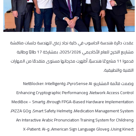
عقدت دائرة هندسة الحاسوب في كلية نجاد زعني للهندسة جلسات مناقشة
مشاريع التخرج للعام الأكاديمي 2025/2026، بمشاركة 17 طالبًا وطالبة
قدموا 11 مشروعًا هندسيًا، أظهرت مخرجاتها مستوى متقدمًا من المهارات
التقنية والتطبيقية.
وضمت قائمة المشاريع: PyroSense AI، وNetBlocker: Intelligent
Network Access Control، وEnhancing Cryptographic Performance
through FPGA-Based Hardware Implementation، وMediBox – Smart
Medication Management System، وSmart Safety Helmet، وPIZZA GO،
وAn Interactive Arabic Pronunciation Training System for Children
Using Kinect، وAmerican Sign Language Glove، وX-Patient: AI-