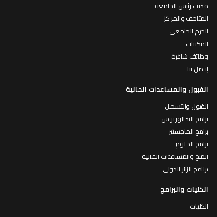
الحرم الجامعي
المكتبات
وظائف شاغرة
إتـصل بنا
القبول والمساعدات المالية
القبول والتسجيل
برامج البكالوريوس
برامج الماجستير
برامج الدبلوم
المنح والمساعدات المالية
برنامج الزائر الدولي
الكليات والبرامج
الكليات
البرامج الاكاديمية
الطاقم الاكاديمي