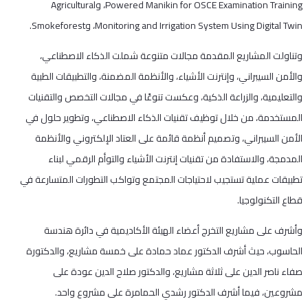
Powered Manikin for OSCE Examination Training، وAgricultural
Monitoring and Irrigation System Using Digital Twin، وSmokeforest.
وتناولت المشاريع المقدمة مجالات متنوعة شملت الذكاء الاصطناعي،
والأمن السيبراني، وإنترنت الأشياء، والأنظمة المضمنة، والتطبيقات الطبية
والتعليمية، والزراعة الذكية، وعكست تنوعًا في مجالات التخصص والتقنيات
المستخدمة، من خلال توظيف تقنيات الذكاء الاصطناعي، وتطوير حلول في
الأمن السيبراني، وتصميم أنظمة قائمة على العتاد الإلكتروني والأنظمة
المدمجة، والاستفادة من تقنيات إنترنت الأشياء والتوأم الرقمي لبناء
تطبيقات عملية تستجيب لاحتياجات المجتمع وتواكب التطورات المتسارعة في
قطاع التكنولوجيا.
وأشرف على مشاريع التخرج أعضاء الهيئة الأكاديمية في دائرة هندسة
الحاسوب، حيث أشرف الدكتور عماد حمادة على خمسة مشاريع، والدكتورة
صفاء ناصر الدين على ثلاثة مشاريع، والدكتور صلاح الدين عودة على
مشروعين، فيما أشرف الدكتور رشدي الحمامرة على مشروع واحد.