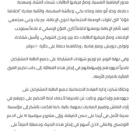
محور الرفاهية النفسية، وضمّ فريقها الطالبات: شيماء النتشة، وسعدية
دعاجنة، وحلا أبو صفا، وملك بكي، وعائشة السلايمة. والثانية مبادرة “اختلافنا
قوّة” التي تناولت الوصمة الاجتماعية لذوي الإعاقة، عبر بناء وعي مجتمعي
يُعيد تأطير الإعاقة بوصفها اختلافاً يُثري التنوّع الإنساني لا نقصاً يستوجب
الإقصاء، وضمّ فريقها الطالبات: حلا بزبز، وندى الشويكي، وأسيل شلالدة،
وتولين درويش، وميار هادية ، وكلتاهما حصلتا على جائزة ١٠٠ دولار.
وفي نهاية اليوم، تم توزيع شهادات المشاركة على جميع الطلبة المشاركين
تقديراً لجهودهم وإسهاماتهم في إنجاح هذه الفعاليّة، إلى جانب تكريم الفرق
الفائزة بالمراكز الأربعة.
وختامًا شكرت إدارة العيادة الاجتماعية جميع الطلبة المشاركين على
جهودهم وإبداعهم، وعبّرت عن تقديرها لأعضاء لجنة التحكيم على دورهم في
إثراء النقاش وتقييم المبادرات بمهنية عالية، كما تقدّمت بالشكر إلى مؤسسة
مدينة الأمل في أريحا على حسن الضيافة، وإلى مشروع سواسية III على الدعم
اللوجستي والمالي الذي أسهم في إنجاح هذه التجربة، وجمعيّة المرفأ على