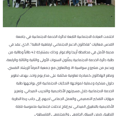
اختتمت العيادة الاجتماعية التابعة لدائرة الخدمة الاجتماعية في جامعة
القدس فعاليات “هاكاثون الدعم الاجتماعي لرفاهية الطلبة”، الذي عقد في
مدينة الأمل في محافظة أريحا والاغوار، وذلك بمشاركة 42 طالباً وطالبة من
طلبة دائرة الخدمة الاجتماعية يمثّلون السنوات الأولى والثانية والثالثة والرابعة،
وبدعم من مشروع سواسية III، وبالتعاون مع جمعية المرفأ للإرشاد النفسي.
ونظم الهاكاثون كمبادرة تعاونية مكثفة على مدار يوم واحد، بهدف تطوير
حلول مبتكرة وعملية لمواجهة التحدّيات الاجتماعية التي يواجهها طلبة
الخدمة الاجتماعية خلال مسيرتهم الأكاديمية والتدريب الميداني، وتعزيز
مهارات التفكير التصميمي والعمل الجماعي لديهم، إلى جانب ربط النظرية
الأكاديمية بالتطبيق الميداني عبر إنتاج تدخلات اجتماعية ملموسة قابلة
للتطبيق ضمن السياق الجامعي والمجتمعي الفلسطيني.