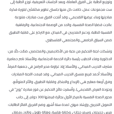
وتوزيع الطلبة على الفرق العاملة، وبعد الجلسات التعريفية، توزع الطلبة إلى
ست مجموعات عمل، خاضت كل منها جلستي تطوير مكثفتَين لبلورة فكرة
مبادرتها وبناء عرضها التقديمي، وقد أنتجت الفرق ست مبادرات متنوعة
عالجت قضايا الصحة النفسية، والحد من الوصمة الاجتماعية، والرفاهية
النفسية للطلبة، ودعم المتدربين في الميدان، مع التركيز على قابلية التطبيق
ضمن السياق الجامعي والمجتمعي الفلسطيني.
وتشكلت لجنة التحكيم من نخبة من الأكاديميين والمختصين، ضمّت كلّا من:
الدكتورة وفاء الخطيب رئيسة دائرة الخدمة الاجتماعية، والأستاذ ناصر حمامرة
مشرف التدريب الميداني، والأستاذ إياد غزاونة مدير البرامج في جمعية المرفأ،
والأستاذ أحمد قريع منسق التدريب الميداني. وقد قيمت اللجنة المبادرات
وفق أربعة معايير هي (الإبداع والابتكار، وقابلية التطبيق، والأثر المتوقّع،
وجودة العرض التقديمي)، وأسفرت نتائج التحكيم عن فوز مبادرة “روح” في
محور الصحة النفسية بالمركز الأول بجائزة قيمتها 300 دولار، إلى جانب
التمويل التجريبي وإرشاد مهني لمدة ستة أشهر، وضم الفريق الفائز الطالبات:
ميس حديدون، وسمر حجازي، وكنانة هلسة، وهالة طويل، وتالين رمضان،