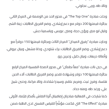
وتالا طه، وربى عجلوني.
وحلت مبادرة “The Top One” في محور الحد من الوصمة في المركز الثاني
بجائزة قيمتها 200 دولار مع دعم إرشادي، وضم الفريق الطالبات: زينة الشبر،
وليان ابو ميزر، ورؤى حجة، ومنى عويس، وياسمينا دبش.
وحازت مبادرة “رفيق الميدان” المركز الثالث وبجائزة قيمتها 150 دولاراً مع
دعم إرشادي، وضم الفريق الطالبات: براء شلودي، ودانا مشعل، وبيان عروقي،
وأصالة دريعات، وبيان خليل، وعرين زرو.
في حين نالت مبادرة “معاً نطمئن” في محور الصحة النفسية المركز الرابع
بجائزة قيمتها 100 دولار وشهادة تقدير، وضم الفريق الطالبات: آلاء الدين
هلسة، وفرح غيث، ومريم علقم، وسيدرا شلالدة، وتالا مراغة، وحنين شيخ
علي، ورغد طه، ومنه حداد.
كما شاركت في الفعالية مبادرتان إضافيتان أثرتا النقاش بأفكار قيّمة، الأولى
مبادرة “The Effect” التي قدّمت مؤشّراً للقياس النفسي لدى الطلبة ضمن