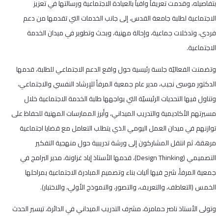
بتفاصيله، وقدمت تعريفاً وافياً بالعيادة الاجتماعية ورسالتها في تعزيز
الاجتماعية لطلبة جامعة القدس، إلى جانب الخدمات التي تقدمها من دعم
فردي، وتدخلات جماعية، وإحالة مهنية، وبحث وتطوير في ميدان الخدمة
الاجتماعية.
وتضمنت الفعاليّة جلسة رئيسية حول واقع الدعم الاجتماعي للطلبة، قدمها
الدكتور موسى نجيب، مدير عام جمعية المرفأ للإرشاد النفسي والاجتماعي،
وتناول فيها التحديات الرئيسيّة التي يواجهها طلبة الخدمة الاجتماعية خلال
مسيرتهم الأكاديمية والتدريب الميداني، وأبرز الممارسات المهنية للحفاظ على
توازنهم في ميدان العمل اليومي الذي يتطلب التعامل مع قضايا اجتماعية
مرهقة، ثم انتقل المشاركون إلى ورشة تدريبية حول منهجية التفكير
التصميمي (Design Thinking)، قدمها الأستاذ إياد غزاونة، مدير البرامج في
جمعية المرفأ، شرح فيها آليات بناء وتصميم المبادرة الاجتماعية بمراحلها
الخمس (التعاطف، والتعريف، والتصور، والنموذج الأولي، والاختبار).
وتولى الأستاذ ناصر حمامرة، مشرف التدريب الميداني في الدائرة، تيسير الحدث