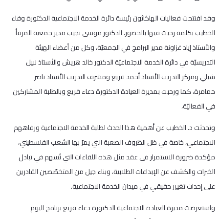
وقد افتتحت فعاليات الهاكاثون رئيسة دائرة الخدمة الاجتماعية الدكتورة وفاء
الخطيب بكلمة رحبت فيها بالحضور، الدكتور موسى نجيب مدير جمعية المرفأ
والأستاذ إياد غزاونة مدير البرامج في الجمعيّة، وكل من أعضاء الهيئة
التدريسيّة في دائرة الخدمة الاجتماعيّة الدكتور خالد هريش والأستاذ نبيل
شبلي ومركز التدريب الأستاذ أحمد قريع ومشرف التدريب الأستاذ ناصر
حمامرة، كما ورحبت بمديرة العيادة الدكتورة دعاء قريع وبالطلبة المشاركين
في الفعاليّة،
وتحدثت د. الخطيب عن أهمية هذا الحدث لطلبة الخدمة الاجتماعية ورفاههم
الاجتماعي، خاصة في ظل الظروف الصعبة التي يمرّ بها الشعب الفلسطيني،
مؤكدة ضرورة الاستمرار في عقد مثل هذه اللقاءات التي تُسهم في تبادل
الخبرات والكشف عن الإبداعات الطلابية، وبناء جيل من المتخصّصين القادرين
على إحداث تغيير حقيقي في ميدان الخدمة الاجتماعية.
واستعرضت مديرة العيادة الاجتماعية الدكتورة دعاء قريع برنامج اليوم