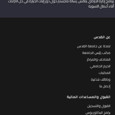
برنامج إدارة الأراضي يناقش رسالة ماجستير حول دور إثبات الحيازة في حل النزاعات
أثناء أعمال التسوية
عن القدس
لمحة عن جامعة القدس
مكتب رئيس الجامعة
المتاحف والمراكز
الحرم الجامعي
المكتبات
وظائف شاغرة
إتـصل بنا
القبول والمساعدات المالية
القبول والتسجيل
برامج البكالوريوس