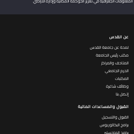
جامعة القدس تناقش رسالة الماجستير الأولى لبرنامج إدارة الأراضي حول دور نظم
المعلومات الجغرافية في تعزيز الحوكمة المكانية وإدارة الأراضي
عن القدس
لمحة عن جامعة القدس
مكتب رئيس الجامعة
المتاحف والمراكز
الحرم الجامعي
المكتبات
وظائف شاغرة
إتـصل بنا
القبول والمساعدات المالية
القبول والتسجيل