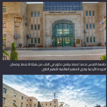
جامعة القدس تطلق احتفالات تخريج الفوج الخامس والأربعين من كليات الطب
والهندسة والقدس بارد والدراسات العليا
جامعة القدس تحصد اعتماد برنامج دكتور في الطب من هيئة الاعتماد وضمان
الجودة الأردنية وفق المعايير العالمية للتعليم الطبي