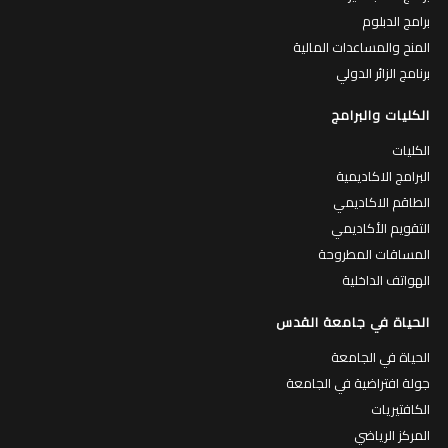
برامج البكالوريوس
برامج الماجستير
برامج الدبلوم
المنح والمساعدات المالية
برنامج الزائر الدولي
الكليات والبرامج
الكليات
البرامج الاكاديمية
الطاقم الاكاديمي
التقويم الأكاديمي
المساقات المطروحة
الهواتف الداخلية
الحياة في جامعة القدس
الحياة في الجامعة
جولة افتراضية في الجامعة