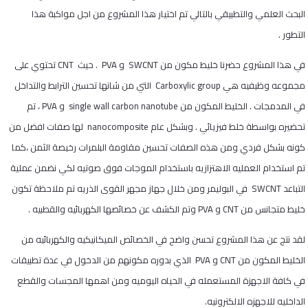
البحث العلمي والتطبيقي بالتالي تم اختيار هذا المشروع من اجل مواكبة هذا
التطور .
في هذا المشروع حضرنا خليط مكون من SWCNT و PVA . حيث CNT تحتوي على
مجموعه وظيفيه هي Carboxylic group التي من شانها تحسين الترابط والتداخل
في المدمجات . الخليط المكون من single wall carbon nanotube و PVA ، تم
تحضيره بواسطة خلط فيزيائي . وبشكل عام nanocomposite لها صفات افضل من
كونه بشكل فردي ومن هذه الصفات تحسين مقاومة البلمرات رخيصة الثمن ،كما
تم استخدام العمليه الاهتزازيه باستخدام الموجات فوق صوتيه لكي نضمن عملية
التباعد SWCNT في البوليمر ومن خلال جهاز مجهر القوى الذريه تم ملاحظة تكون
خليط متجانس من CNT و PVA وتم الكشف عن خصائصها الكهربائيه والقطبيه .
لقد نتج عن هذا المشروع تحسن واضح في الخصائص الميكانيكيه والكهربائيه من
الخليط المكون من CNT و PVA الذي بدوره مكونهم من الدخول في عدة تطبيقات
في كافة الاجهزة المستعمله في الحياه اليوميه ومن اهمها المجسات والقطع
الداخليه للاجهزه الالكترونيه.