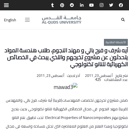
English
الأنشطة الطلابية
آيه شرف و فرح بالي و مهند النجوم، طلاب هندسة المواد
يتحدثون عن مشروع تخرجهم واللذي يبحث في الخصائص
الكهربائية للنانو تكنولوجي
نشر بتاريخ
أغسطس 23, 2011
آخر تحديث
أغسطس 23, 2011
عدد المشاهدات:
425
ضمن مشروع تخرجهن تخصصت المهندسات(قريبا) آيه شرف، فرح بالي، والمهندس
(قريبا) مهند النجوم في مجال الخصائص الكهربائية للنانو تكنولوجي بحيث يندرج
مشروعهم Electrical Properties of Nanocomposites تحت تطبيق علم النانو
تكنولوجيا وهذا العلم من العلوم المعاصره التي تحتل مساحه واسعه في مجال