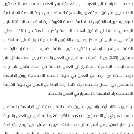
وهدفت الدراسة الى التعرف على العلاقة بين العنف الموجه ضد الاخصائيين
الاجتماعيين من قبل المنتفعين والدافعية للاستمرار في مهنة الخدمة الاجتماعية
لمراكز ومديريات الشؤون الاجتماعية بالضفة الغربية، حيث استخدمت الباحثة المنهج
الوصفي الاستدلالي لتحقيق أهداف الدراسة وتكونت العينة من (181) أخصائي
اجتماعي يعملون في مراكز ومديريات الشؤون الاجتماعية موزعة على محافظات
الضفة الغربية، وأشارت أهم النتائج بأنه توجد علاقة عكسية ذات دلالة إحصائية عند
مستوى (0.05) بين الدافعية بالاستمرار في العمل بالخدمة وبين العنف بشكل عام
كلما ازدادت الدافعية بالاستمرار في العمل بالخدمة قل العنف بشكل عام، وانه
توجد علاقة بين الرضا عن العمل في مهنة الخدمة الاجتماعية وبين الدافعية
بالاستمرار في العمل بالخدمة حيث كلما ازداد الرضا عن العمل في مهنة الخدمة
الاجتماعية زاد الدافعية بالاستمرار في العمل بالخدمة.
وأظهرت النتائج أيضا بأنه يوجد فروق ذات دلالة إحصائية في الدافعية بالاستمرار
حسب العمر أي أن الأخصائيين الأصغر سنا أكثر دافعية للاستمرار في العمل بالمهنة
من كبار السن، ومن أهم ما أوصت الباحثة بضرورة العمل على توفير بيئة آمنة
ومريحة فيها شروط السلامة المهنية والصحية والتي تجعلهم يعملون بكل