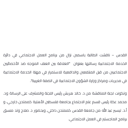
القدس – ناقشت الطالبة ياسمين نزال من برنامج العمل الاجتماعي في دائرة
الخدمة الاجتماعية رسالتها بعنوان "العلاقة بين العنف الموجه ضد الأخصائيين
الاجتماعيين من قبل المنتفعين والدافعية للاستمرار في مهنة الخدمة الاجتماعية
في مديريات ومراكز وزارة الشؤون الاجتماعية في الضفة الغربية".
وتكونت لجنة المناقشة من د. خالد هريش رئيس اللجنة والمشرف على الرسالة ود.
محمد عكة رئيس قسم علم الاجتماع بجامعة فلسطين الأهلية كممتحن خارجي، و
أ.د. تيسير عبد الله من جامعة القدس كممتحن داخلي، وبحضور د. صلاح وتد منسق
برنامج الماجستير في العمل الاجتماعي.