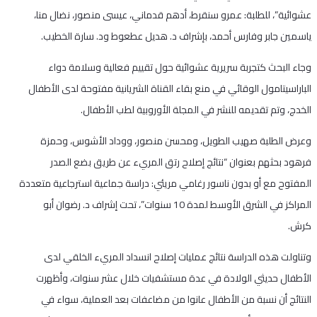
عشوائية”، للطلبة: عمرو سنقرط، أدهم قدماني، عيسى منصور، نضال منا،
ياسمين جابر وفارس أحمد، بإشراف د. هديل عطعوط ود. سارة الخطيب.
وجاء البحث كتجربة سريرية عشوائية حول تقييم فعالية وسلامة دواء
الباراسيتامول الوقائي في منع بقاء القناة الشريانية مفتوحة لدى الأطفال
الخدج، وتم تقديمه للنشر في المجلة الأوروبية لطب الأطفال.
وعرض الطلبة صهيب الطويل، ومحسن منصور، ووداد الأشوس، وحمزة
فرهود بحثهم بعنوان “نتائج إصلاح رتق المريء عن طريق بضع الصدر
المفتوح مع أو بدون ناسور رغامي مريئي: دراسة جماعية استرجاعية متعددة
المراكز في الشرق الأوسط لمدة 10 سنوات”، تحت إشراف د. رضوان أبو
كرش.
وتناولت هذه الدراسة نتائج عمليات إصلاح انسداد المريء الخلقي لدى
الأطفال حديثي الولادة في عدة مستشفيات خلال عشر سنوات، وأظهرت
النتائج أن نسبة من الأطفال عانوا من مضاعفات بعد العملية، سواء في