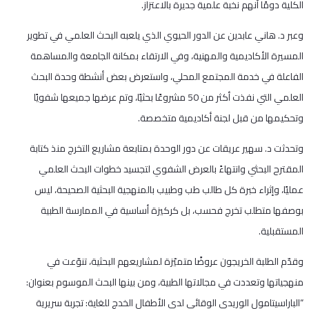
الكلية دومًا أنهم نخبة علمية جديرة بالاعتزاز.
وعبر د. هاني عابدين عن الدور الحيوي الذي يلعبه البحث العلمي في تطوير
المسيرة الأكاديمية والمهنية، وفي الارتقاء بمكانة الجامعة والمساهمة
الفاعلة في خدمة المجتمع المحلي، واستعرض بعض أنشطة وحدة البحث
العلمي التي نفذت أكثر من 50 مشروعًا بحثيًا، وتم عرضها جميعها شفويًا
وتحكيمها من قبل لجنة أكاديمية متخصصة.
وتحدثت د. سهير عريقات عن دور الوحدة بمتابعة مشاريع التخرج منذ كتابة
المقترح البحثي وانتهاءً بالعرض الشفوي لتجسيد خطوات البحث العلمي
عمليًا، وإثراء خبرة كل طالب طب وطبيب بالمنهجية البحثية الصحيحة، ليس
بوصفها متطلب تخرج فحسب، بل كركيزة أساسية في الممارسة الطبية
المستقبلية.
وقدّم الطلبة الخريجون عروضًا متميّزة لمشاريعهم البحثية، تنوّعت في
منهجياتها وتعددت في مجالاتها الطبية، ومن بينها البحث الموسوم بعنوان:
“الباراسيتامول الوريدي الوقائي لدى الأطفال الخدج للغاية: تجربة سريرية