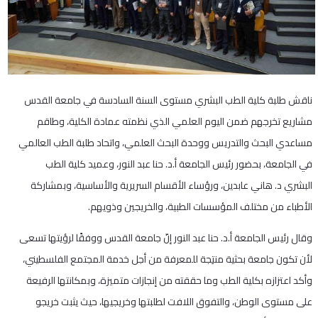
ناقش طلبة كلية الطب البشري مستوى السنة السادسة في جامعة القدس
مشاريع تخرجهم ضمن اليوم العلمي الذي نظمته عمادة الكلية، وطاقم
مساعدي البحث والتدريس ووحدة البحث العلمي، واتحاد طلبة الطب العالمي
في الجامعة، بحضور رئيس الجامعة أ.د. حنا عبد النور، وعميد كلية الطب
البشري د. هاني عابدين، ورؤساء الأقسام السريرية والأساسية، وبمشاركة
الأطباء من مختلف المؤسسات الطبية، والخريجين وذويهم.
وقال رئيس الجامعة أ.د. حنا عبد النور إنّ جامعة القدس ووفقًا لرؤيتها تسعى
لأن تكون جامعة بحثية منتِجة للمعرفة من أجل خدمة المجتمع الفلسطيني،
وأكد اعتزازه بكلية الطب وما حققته من إنجازات متميزة، وبمكانتها الرفيعة
على مستوى الوطن، والتفوق اللافت لطلبتها وخريجيها، حيث يثبت خريجو