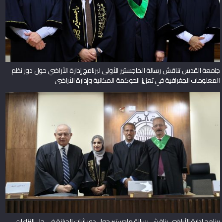
جامعة القدس تناقش رسالة الماجستير الأولى لبرنامج إدارة الأراضي حول دور نظم
المعلومات الجغرافية في تعزيز الحوكمة المكانية وإدارة الأراضي
برنامج إدارة الأراضي يناقش رسالة ماجستير حول دور إثبات الحيازة في حل النزاعات