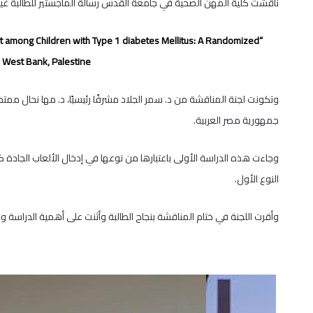
ناقشت كلية المهن الصحية في جامعة القدس رسالة الماجستير للطالبة غي
 among Children with Type 1 diabetes Mellitus: A Randomized
e West Bank, Palestine”.
وتكونت لجنة المناقشة من د. سمر الجلاد مشرفًا رئيسيًا، د. مها نحال ممتحنًا
جمهورية مصر العربية.
وجاءت هذه الدراسة الأولى باعتبارها من نوعها في إدخال الألعاب الجادة 
النوع الأول.
وأقرت اللجنة في ختام المناقشة بنجاح الطالبة وأثنت على أهمية الدراسة 