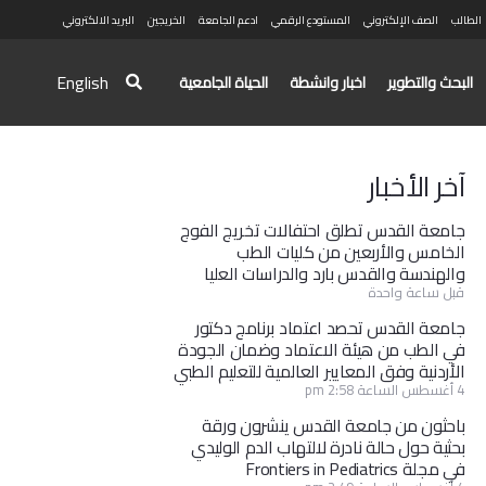
الطالب
الصف الإلكتروني
المستودع الرقمي
ادعم الجامعة
الخريجين
البريد الالكتروني
English
البحث والتطوير
اخبار وانشطة
الحياة الجامعية
آخر الأخبار
جامعة القدس تطلق احتفالات تخريج الفوج
الخامس والأربعين من كليات الطب
والهندسة والقدس بارد والدراسات العليا
قبل ساعة واحدة
جامعة القدس تحصد اعتماد برنامج دكتور
في الطب من هيئة الاعتماد وضمان الجودة
الأردنية وفق المعايير العالمية للتعليم الطبي
4 أغسطس الساعة 2:58 pm
باحثون من جامعة القدس ينشرون ورقة
بحثية حول حالة نادرة لالتهاب الدم الوليدي
في مجلة Frontiers in Pediatrics