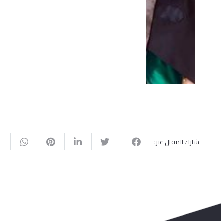
جامعة القدس تطلق احتفالات تخريج الفوج
جامعة القدس تحصد اعتماد بر
الخامس والأربعين من كليات الطب
في الطب من هيئة الاعتماد 
والهندسة والقدس بارد والدراسات العليا
الجودة الأردنية وفق المعايير